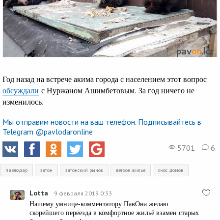
Год назад на встрече акима города с населением этот вопрос
обсуждали
с Нуржаном Ашимбетовым. За год ничего не
изменилось.
Мы отправим новости на ваш телефон. Подписывайтесь в
Telegram @pavlodaronline
5701
6
павлодар
затон
затонский рынок
ветхое жилье
снос домов
Lotta
9 февраля 2019 0:33
Нашему умнице-комментатору ПавОна желаю
скорейшего переезда в комфортное жильё взамен старых