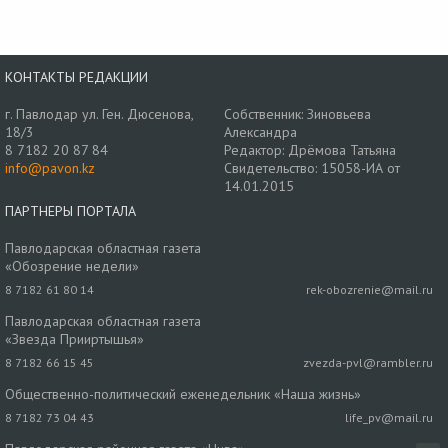
КОНТАКТЫ РЕДАКЦИИ
г. Павлодар ул. Ген. Дюсенова,
Собственник: Зиновьева
18/3
Александра
8 7182 20 87 84
Редактор: Дрёмова Татьяна
info@pavon.kz
Свидетельство: 15058-ИА от
14.01.2015
ПАРТНЕРЫ ПОРТАЛА
Павлодарская областная газета
«Обозрение недели»
8 7182 61 80 14
rek-obozrenie@mail.ru
Павлодарская областная газета
«Звезда Прииртышья»
8 7182 66 15 45
zvezda-pvl@rambler.ru
Общественно-политический еженедельник «Наша жизнь»
8 7182 73 04 43
life_pv@mail.ru