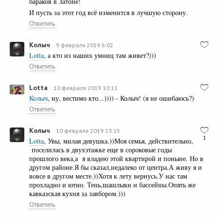
бараков в Затоне!
И пусть за этот год всё изменится в лучшую сторону.
Ответить
Колыч
9 февраля 2019 6:02
Lotta
, а кто из наших умниц там живет?)))
Ответить
Lotta
10 февраля 2019 10:11
Колыч
, ну, вестимо кто...)))) - Колыч! (я не ошибаюсь?)
Ответить
Колыч
10 февраля 2019 13:15
1
Lotta
, Увы, милая девушка.))Моя семья, действительно,
поселилась в двухэтажке еще в сороковые годы
прошлого века,а я владею этой квартирой и поныне. Но в
другом районе.Я бы сказал,недалеко от центра.А живу я и
вовсе в другом месте.))Хотя к лету вернусь.У нас там
прохладно и ютно. Тень,шашлыки и бассейны.Опять же
кавказская кухня за завбором.)))
Ответить