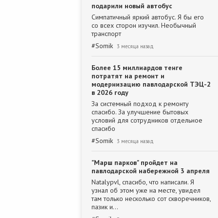
подарили новый автобус
Симпатичный яркий автобус. Я бы его
со всех сторон изучил. Необычный
транспорт
#
Somik
3 месяца назад
Более 15 миллиардов тенге
потратят на ремонт и
модернизацию павлодарской ТЭЦ-2
в 2026 году
За системный подход к ремонту
спасибо. За улучшение бытовых
условий для сотрудников отдельное
спасибо
#
Somik
3 месяца назад
"Марш парков" пройдет на
павлодарской набережной 3 апреля
Natalypvl, спасибо, что написали. Я
узнал об этом уже на месте, увидел
там только несколько сот скворечников,
пазик и…