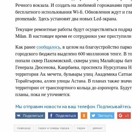
Речного вокзала. И создать на любимой горожанами пр
бесплатного использования Wi-fi. Обновления ждут и гл
promenade. Здесь установят два новых Led-экрана.
Текущие ремонтные работы будут осуществляться подр
Milan. В настоящее время ее сотрудники уже приступил
Как ранее
сообщалось
, в целом на благоустройство парко
городского бюджета выделено 600 миллионов тенге. В т
попали сквер Пахомовский, скверы улиц Малайсары бат
Генерала Дюсенова, Каирбаева, проспекта Нурсултана Н
территория Ак мечети, бульвары улиц Академика Сатпае
Торайгырова, аллеи улицы Астана. В планах также значи
территории от транспортного кольца до аэропорта. Будут
планы, пока не уточняется.
Мы отправим новости на ваш телефон. Подписывайтесь 
Поделиться
Поделиться
Твитнуть
+1
павлодар
парки и скверы города
парки
ремонт