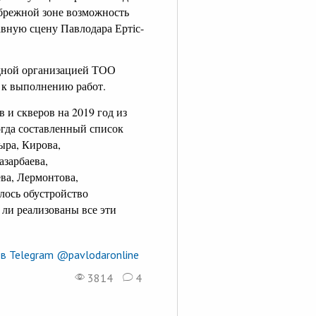
ибрежной зоне возможность
авную сцену Павлодара Ертіс-
ядной организацией ТОО
и к выполнению работ.
в и скверов на 2019 год из
огда составленный список
ыра, Кирова,
азарбаева,
ва, Лермонтова,
лось обустройство
 ли реализованы все эти
в Telegram @pavlodaronline
3814
4