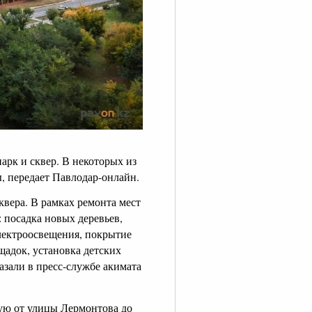
арк и сквер. В некоторых из
, передает Павлодар-онлайн.
квера. В рамках ремонта мест
 посадка новых деревьев,
электроосвещения, покрытие
щадок, установка детских
азали в пресс-службе акимата
ную от улицы Лермонтова до