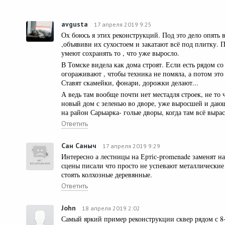
avgusta
17 апреля 2019 9:25
Ох боюсь я этих реконструкций. Под это дело опять 
,объявиви их сухостоем и закатают всё под плитку. 
умеют сохранять то , что уже выросло.
В Томске видела как дома строят. Если есть рядом со
огораживают , чтобы техника не помяла, а потом это
Ставят скамейки, фонари, дорожки делают...
А ведь там вообще почти нет местадля строек, не то ч
новый дом с зеленью во дворе, уже выросшей и дающ
на район Сарыарка- голые дворы, когда там всё выра
Ответить
Сан Саныч
17 апреля 2019 9:29
Интересно а лестницы на Ертіс-promenade заменят 
сцены писали что просто не успевают металлические 
стоять колхозные деревянные.
Ответить
John
18 апреля 2019 2:02
Самый яркий пример реконструкции сквер рядом с 8