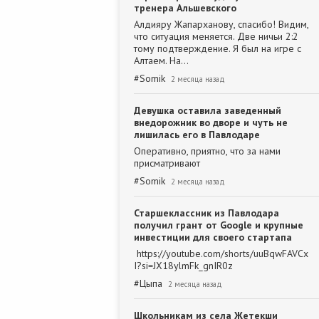
тренера Альшевского
Алдияру Жапарханову, спасибо! Видим,
что ситуация меняется. Две ничьи 2:2
тому подтверждение. Я был на игре с
Алтаем. На…
#
Somik
2 месяца назад
Девушка оставила заведенный
внедорожник во дворе и чуть не
лишилась его в Павлодаре
Оперативно, приятно, что за нами
присматривают
#
Somik
2 месяца назад
Старшеклассник из Павлодара
получил грант от Google и крупные
инвестиции для своего стартапа
https://youtube.com/shorts/uuBqwFAVCx
I?si=JX18ylmFk_gnIR0z
#
Цыпа
2 месяца назад
Школьникам из села Жетекши