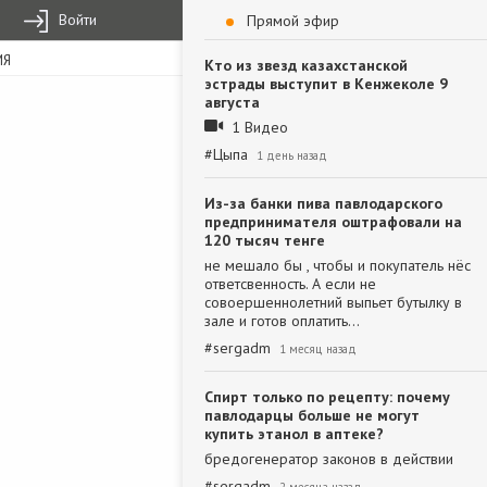
Войти
Прямой эфир
ИЯ
Кто из звезд казахстанской
эстрады выступит в Кенжеколе 9
августа
1 Видео
#
Цыпа
1 день назад
Из-за банки пива павлодарского
предпринимателя оштрафовали на
120 тысяч тенге
не мешало бы , чтобы и покупатель нёс
ответсвенность. А если не
совоершеннолетний выпьет бутылку в
зале и готов оплатить…
#
sergadm
1 месяц назад
Спирт только по рецепту: почему
павлодарцы больше не могут
купить этанол в аптеке?
бредогенератор законов в действии
#
sergadm