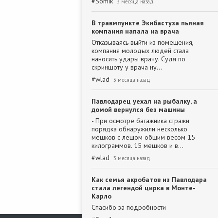
#
Somik
3 месяца назад
В травмпункте Экибастуза пьяная
компания напала на врача
Отказываясь выйти из помещения,
компания молодых людей стала
наносить удары врачу. Судя по
скриншоту у врача ну…
#
wlad
3 месяца назад
Павлодарец уехал на рыбалку, а
домой вернулся без машины
- При осмотре багажника стражи
порядка обнаружили несколько
мешков с лещом общим весом 15
килограммов. 15 мешков и в…
#
wlad
3 месяца назад
Как семья акробатов из Павлодара
стала легендой цирка в Монте-
Карло
Спасибо за подробности