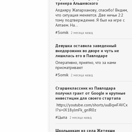
тренера Альшевского
Алдияру Жапарханову, спасибо! Видим,
что ситуация меняется. Две ничьи 2:2
тому подтверждение. Я был на игре с
Алтаем. На…
#
Somik
2 месяца назад
Девушка оставила заведенный
внедорожник во дворе и чуть не
лишилась его в Павлодаре
Оперативно, приятно, что за нами
присматривают
#
Somik
2 месяца назад
Старшеклассник из Павлодара
получил грант от Google и крупные
инвестиции для своего стартапа
https://youtube.com/shorts/uuBqwFAVCx
I?si=JX18ylmFk_gnIR0z
#
Цыпа
2 месяца назад
Школьникам из села Жетекши