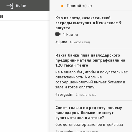
Войти
Прямой эфир
ИЯ
Кто из звезд казахстанской
эстрады выступит в Кенжеколе 9
августа
1 Видео
#
Цыпа
16 часов назад
Из-за банки пива павлодарского
предпринимателя оштрафовали на
120 тысяч тенге
не мешало бы , чтобы и покупатель нёс
ответсвенность. А если не
совоершеннолетний выпьет бутылку в
зале и готов оплатить…
#
sergadm
1 месяц назад
Спирт только по рецепту: почему
павлодарцы больше не могут
купить этанол в аптеке?
бредогенератор законов в действии
#
sergadm