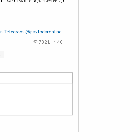
в Telegram @pavlodaronline
7821
0
а