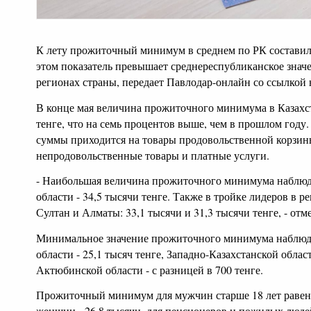
К лету прожиточный минимум в среднем по РК составил 
этом показатель превышает среднереспубликанское значе
регионах страны, передает Павлодар-онлайн со ссылкой н
В конце мая величина прожиточного минимума в Казахст
тенге, что на семь процентов выше, чем в прошлом году. 
суммы приходится на товары продовольственной корзины,
непродовольственные товары и платные услуги.
- Наибольшая величина прожиточного минимума наблюд
области - 34,5 тысячи тенге. Также в тройке лидеров в р
Султан и Алматы: 33,1 тысячи и 31,3 тысячи тенге, - отм
Минимальное значение прожиточного минимума наблюда
области - 25,1 тысяч тенге, Западно-Казахстанской област
Актюбинской области - с разницей в 700 тенге.
Прожиточный минимум для мужчин старше 18 лет равен 3
женщин - 26,8 тысячи, для пенсионеров и пожилых людей 