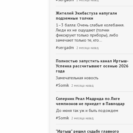
2 месяца назад
Жителей Экибастуза напугали
подземные толчки
1–3 балла: Очень слабые колебания.
Люди их не ощущают (толчки
фиксируют только приборы), либо
замечают только те, кто…
#
sergadm
2 месяца назад
Полностью запустить канал Иртыш-
Успенка рассчитывают осенью 2026
года
Замечательная новость
#
Somik
2 месяца назад
Соперник Реал Мадрида по Лиге
чемпионов не приедет в Павлодар
До июня так уж и быть подождем
#
Somik
2 месяца назад
"Иртыш" решил судьбу главного