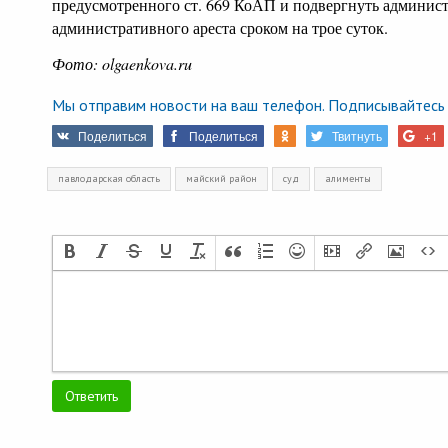
предусмотренного ст. 669 КоАП и подвергнуть админис
административного ареста сроком на трое суток.
Фото: olgaenkova.ru
Мы отправим новости на ваш телефон. Подписывайтесь 
Поделиться
Поделиться
Твитнуть
+1
павлодарская область
майский район
суд
алименты