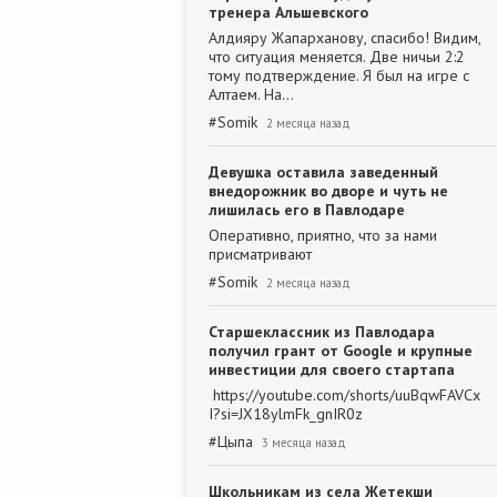
тренера Альшевского
Алдияру Жапарханову, спасибо! Видим,
что ситуация меняется. Две ничьи 2:2
тому подтверждение. Я был на игре с
Алтаем. На…
#
Somik
2 месяца назад
Девушка оставила заведенный
внедорожник во дворе и чуть не
лишилась его в Павлодаре
Оперативно, приятно, что за нами
присматривают
#
Somik
2 месяца назад
Старшеклассник из Павлодара
получил грант от Google и крупные
инвестиции для своего стартапа
https://youtube.com/shorts/uuBqwFAVCx
I?si=JX18ylmFk_gnIR0z
#
Цыпа
3 месяца назад
Школьникам из села Жетекши