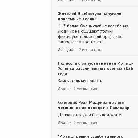
2 месяца назад
Жителей Экибастуза напугали
подземные толчки
1–3 балла: Очень слабые колебания.
Люди их не ощущают (толчки
фиксируют только приборы), либо
замечают только те, кто…
#
sergadm
2 месяца назад
Полностью запустить канал Иртыш-
Успенка рассчитывают осенью 2026
года
Замечательная новость
#
Somik
2 месяца назад
Соперник Реал Мадрида по Лиге
чемпионов не приедет в Павлодар
До июня так уж и быть подождем
#
Somik
2 месяца назад
"Иртыш" решил судьбу главного