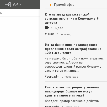
Войти
Прямой эфир
ИЯ
Кто из звезд казахстанской
эстрады выступит в Кенжеколе 9
августа
1 Видео
#
Цыпа
2 дня назад
Из-за банки пива павлодарского
предпринимателя оштрафовали на
120 тысяч тенге
не мешало бы , чтобы и покупатель нёс
ответсвенность. А если не
совоершеннолетний выпьет бутылку в
зале и готов оплатить…
#
sergadm
1 месяц назад
Спирт только по рецепту: почему
павлодарцы больше не могут
купить этанол в аптеке?
бредогенератор законов в действии
#
sergadm