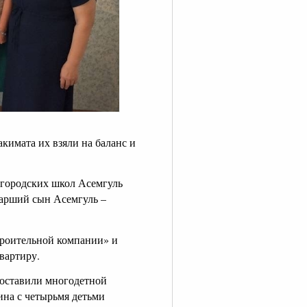
кимата их взяли на баланс и
 городских школ Асемгуль
арший сын Асемгуль –
троительной компании» и
вартиру.
доставили многодетной
на с четырьмя детьми