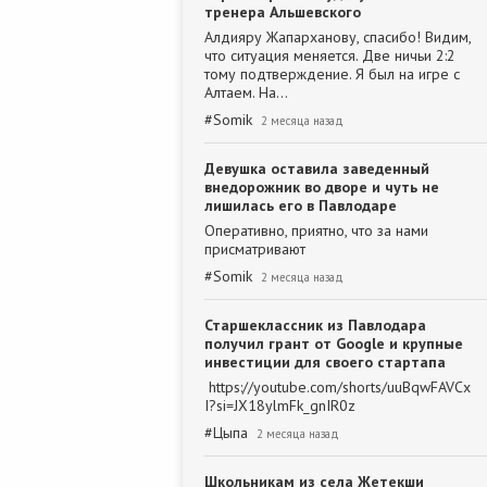
тренера Альшевского
Алдияру Жапарханову, спасибо! Видим,
что ситуация меняется. Две ничьи 2:2
тому подтверждение. Я был на игре с
Алтаем. На…
#
Somik
2 месяца назад
Девушка оставила заведенный
внедорожник во дворе и чуть не
лишилась его в Павлодаре
Оперативно, приятно, что за нами
присматривают
#
Somik
2 месяца назад
Старшеклассник из Павлодара
получил грант от Google и крупные
инвестиции для своего стартапа
https://youtube.com/shorts/uuBqwFAVCx
I?si=JX18ylmFk_gnIR0z
#
Цыпа
2 месяца назад
Школьникам из села Жетекши