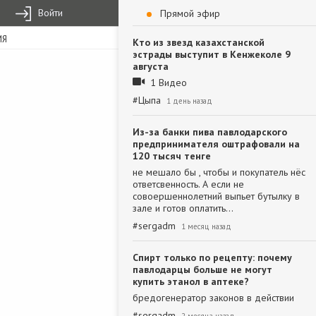
Войти
Прямой эфир
ИЯ
Кто из звезд казахстанской
эстрады выступит в Кенжеколе 9
августа
1 Видео
#
Цыпа
1 день назад
Из-за банки пива павлодарского
предпринимателя оштрафовали на
120 тысяч тенге
не мешало бы , чтобы и покупатель нёс
ответсвенность. А если не
совоершеннолетний выпьет бутылку в
зале и готов оплатить…
#
sergadm
1 месяц назад
Спирт только по рецепту: почему
павлодарцы больше не могут
купить этанол в аптеке?
бредогенератор законов в действии
#
sergadm