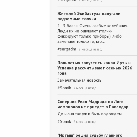
2 месяца назад
Жителей Экибастуза напугали
подземные толчки
1–3 балла: Очень слабые колебания.
Люди их не ощущают (толчки
фиксируют только приборы), либо
замечают только те, кто…
#
sergadm
2 месяца назад
Полностью запустить канал Иртыш-
Успенка рассчитывают осенью 2026
года
Замечательная новость
#
Somik
2 месяца назад
Соперник Реал Мадрида по Лиге
чемпионов не приедет в Павлодар
До июня так уж и быть подождем
#
Somik
2 месяца назад
"Иртыш" решил судьбу главного