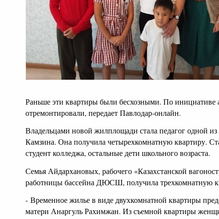
Раньше эти квартиры были бесхозными. По инициативе а
отремонтировали, передает Павлодар-онлайн.
Владельцами новой жилплощади стала п
едагог одной из
Камзина. Она получила четырехкомнатную квартиру. Ст
студент колледжа, остальные дети школьного возраста.
Семья Айдархановых, рабочего «Казахстанской вагонос
работницы бассейна ДЮСШ, получила трехкомнатную к
-
Временное жилье в виде двухкомнатной квартиры пре
матери Анаргуль Рахимжан. Из съемной квартиры женщи