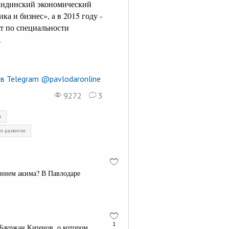
гандинский экономический
а и бизнес», а в 2015 году -
т по специальности
.
в Telegram @pavlodaronline
9272
3
в
о развития
нением акима? В Павлодаре
1
 Бауржан Капенов, о котором