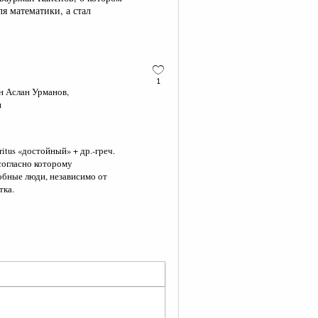
ля математики, а стал
1
н Аслан Урманов,
и
ritus «достойный» + др.-греч.
согласно которому
бные люди, независимо от
тка.