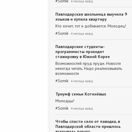
#
Somik
4 месяца назад
Павлодарская школьница выучила 9
языков и купила квартиру
Кто хочет, тот и добивается. Молодец!
#
Somik
4 месяца назад
Павлодарские студенты-
программисты проходят
стажировку в Южной Корее
Возможностей пруд пруди. Новости
некогда читать. Надо реализовывать
возможности
#
Somik
4 месяца назад
Триумф семьи Котенёвых
Молодцы!
#
Somik
4 месяца назад
Чтобы спасти село от паводка, в
Павлодарской области пришлось
вскрывать дорогу