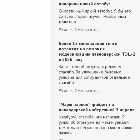
подарили новый автобус
Симпатичный яркий автобус. Я бы его
со всех сторон изучил. Необычный
транспорт
#
Somik
3 месяца назад
Более 15 миллиардов тенге
потратят на ремонт и
модернизацию павлодарской ТЭЦ-2
в 2026 году
За системный подход к ремонту
спасибо. За улучшение бытовых
условий для сотрудников отдельное
спасибо
#
Somik
3 месяца назад
"Марш парков" пройдет на
павлодарской набережной 3 апреля
Natalypvl, спасибо, что написали. Я
узнал об этом уже на месте, увидел
там только несколько сот скворечников,
пазик и…