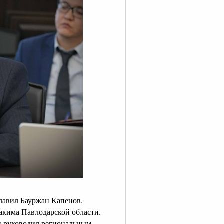
лавил Бауржан Капенов,
акима Павлодарской области.
 он руководил региональным