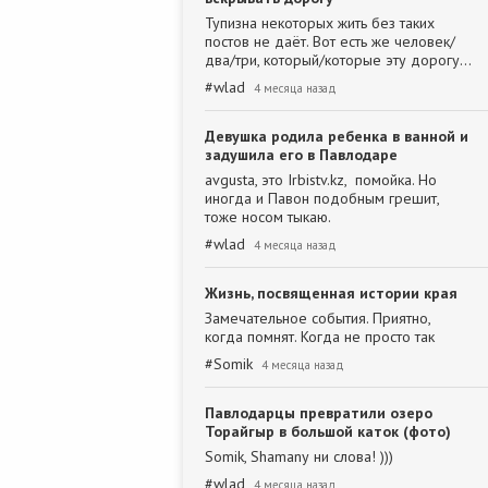
Тупизна некоторых жить без таких
постов не даёт. Вот есть же человек/
два/три, который/которые эту дорогу…
#
wlad
4 месяца назад
Девушка родила ребенка в ванной и
задушила его в Павлодаре
avgusta, это Irbistv.kz, помойка. Но
иногда и Павон подобным грешит,
тоже носом тыкаю.
#
wlad
4 месяца назад
Жизнь, посвященная истории края
Замечательное события. Приятно,
когда помнят. Когда не просто так
#
Somik
4 месяца назад
Павлодарцы превратили озеро
Торайгыр в большой каток (фото)
Somik, Shamanу ни слова! )))
#
wlad
4 месяца назад