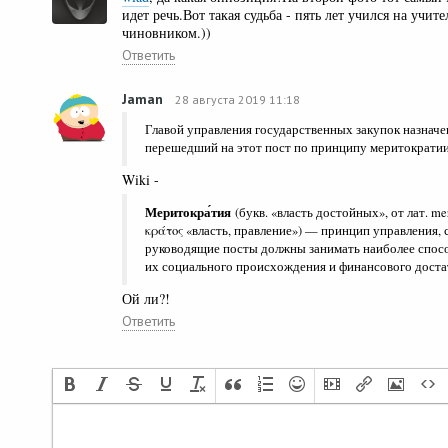
идет речь.Вот такая судьба - пять лет учился на учите
чиновником.))
Ответить
Jamаn
28 августа 2019 11:18
Главой управления государственных закупок назначе
перешедший на этот пост по принципу меритократи
Wiki -
Меритокра́тия
(букв. «власть достойных», от лат. me
κράτος «власть, правление») — принцип управления, 
руководящие посты должны занимать наиболее спосо
их социального происхождения и финансового доста
Ой ли?!
Ответить