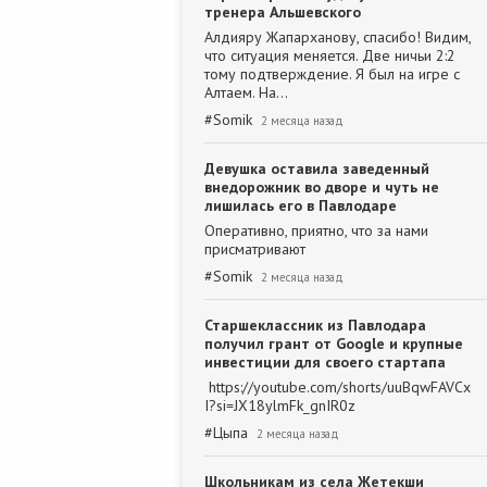
тренера Альшевского
Алдияру Жапарханову, спасибо! Видим,
что ситуация меняется. Две ничьи 2:2
тому подтверждение. Я был на игре с
Алтаем. На…
#
Somik
2 месяца назад
Девушка оставила заведенный
внедорожник во дворе и чуть не
лишилась его в Павлодаре
Оперативно, приятно, что за нами
присматривают
#
Somik
2 месяца назад
Старшеклассник из Павлодара
получил грант от Google и крупные
инвестиции для своего стартапа
https://youtube.com/shorts/uuBqwFAVCx
I?si=JX18ylmFk_gnIR0z
#
Цыпа
2 месяца назад
Школьникам из села Жетекши