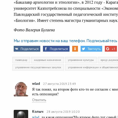
«Бакалавр археологии и этнологии», в 2012 году - Кара
университет Казпотребсоюза по специальности «Экономик
Павлодарский государственный педагогический институ
«Биология». Имеет степень магистра гуманитарных наук
Фото Валерия Бугаева
Мы отправим новости на ваш телефон. Подписывайтесь 
Поделиться
Поделиться
Твитнуть
+1
павлодар
кадровые назначения
управление культуры
ернур дауено
управление государственных закупок
управление информации и общественног
wlad
27 августа 2019 23:49
Я так понял, на втором фото кто-то не согласен с м
есть оппозиция?
Ответить
Колыч
28 августа 2019 10:20
wlad
, да какая оппозиция?На второи фото тот самый