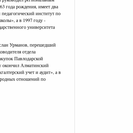
63 года рождения, имеет два
 педагогический институт по
олы», а в 1997 году -
дарственного университета
Аслан Урманов, перешедший
ководителя отдела
закупок Павлодарской
ду окончил Алматинский
алтерский учет и аудит», а в
народных отношений по