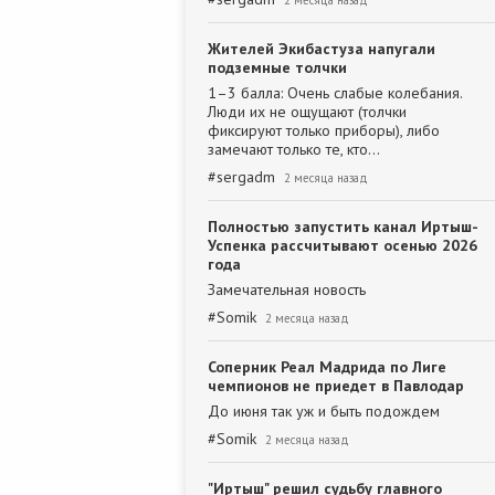
2 месяца назад
Жителей Экибастуза напугали
подземные толчки
1–3 балла: Очень слабые колебания.
Люди их не ощущают (толчки
фиксируют только приборы), либо
замечают только те, кто…
#
sergadm
2 месяца назад
Полностью запустить канал Иртыш-
Успенка рассчитывают осенью 2026
года
Замечательная новость
#
Somik
2 месяца назад
Соперник Реал Мадрида по Лиге
чемпионов не приедет в Павлодар
До июня так уж и быть подождем
#
Somik
2 месяца назад
"Иртыш" решил судьбу главного