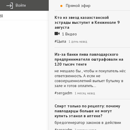
Войти
Прямой эфир
ИЯ
Кто из звезд казахстанской
эстрады выступит в Кенжеколе 9
августа
1 Видео
#
Цыпа
1 день назад
Из-за банки пива павлодарского
предпринимателя оштрафовали на
120 тысяч тенге
не мешало бы , чтобы и покупатель нёс
ответсвенность. А если не
совоершеннолетний выпьет бутылку в
зале и готов оплатить…
#
sergadm
1 месяц назад
Спирт только по рецепту: почему
павлодарцы больше не могут
купить этанол в аптеке?
бредогенератор законов в действии
#
sergadm