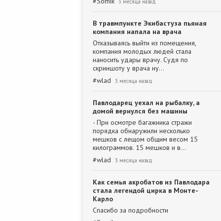
#
Somik
3 месяца назад
В травмпункте Экибастуза пьяная
компания напала на врача
Отказываясь выйти из помещения,
компания молодых людей стала
наносить удары врачу. Судя по
скриншоту у врача ну…
#
wlad
3 месяца назад
Павлодарец уехал на рыбалку, а
домой вернулся без машины
- При осмотре багажника стражи
порядка обнаружили несколько
мешков с лещом общим весом 15
килограммов. 15 мешков и в…
#
wlad
3 месяца назад
Как семья акробатов из Павлодара
стала легендой цирка в Монте-
Карло
Спасибо за подробности