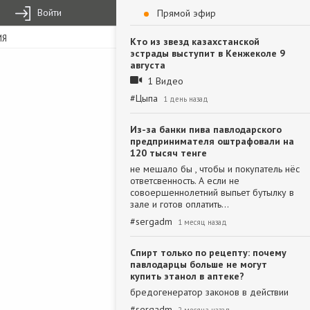
Войти
Прямой эфир
ИЯ
Кто из звезд казахстанской
эстрады выступит в Кенжеколе 9
августа
1 Видео
#
Цыпа
1 день назад
Из-за банки пива павлодарского
предпринимателя оштрафовали на
120 тысяч тенге
не мешало бы , чтобы и покупатель нёс
ответсвенность. А если не
совоершеннолетний выпьет бутылку в
зале и готов оплатить…
#
sergadm
1 месяц назад
Спирт только по рецепту: почему
павлодарцы больше не могут
купить этанол в аптеке?
бредогенератор законов в действии
#
sergadm