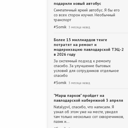
подарили новый автобус
Симпатичный яркий автобус. Я бы его
со всех сторон изучил. Необычный
транспорт
#
Somik
3 месяца назад
Более 15 миллиардов тенге
потратят на ремонт и
модернизацию павлодарской ТЭЦ-2
в 2026 году
За системный подход к ремонту
спасибо. За улучшение бытовых
условий для сотрудников отдельное
спасибо
#
Somik
3 месяца назад
"Марш парков" пройдет на
павлодарской набережной 3 апреля
Natalypvl, спасибо, что написали. Я
узнал об этом уже на месте, увидел
там только несколько сот скворечников,
пазик и…