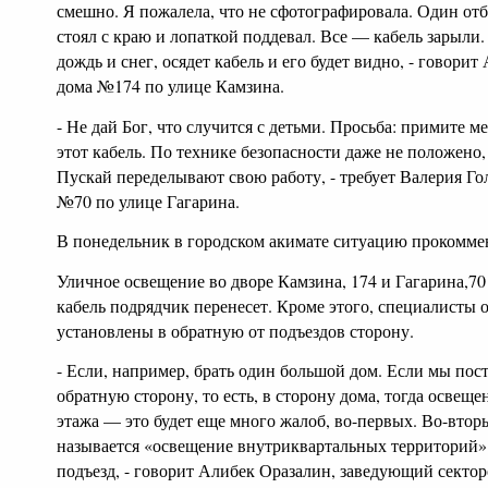
смешно. Я пожалела, что не сфотографировала. Один от
стоял с краю и лопаткой поддевал. Все — кабель зарыли. 
дождь и снег, осядет кабель и его будет видно, - говори
дома №174 по улице Камзина.
- Не дай Бог, что случится с детьми. Просьба: примите 
этот кабель. По технике безопасности даже не положено, 
Пускай переделывают свою работу, - требует Валерия Го
№70 по улице Гагарина.
В понедельник в городском акимате ситуацию прокомме
Уличное освещение во дворе Камзина, 174 и Гагарина,70 
кабель подрядчик перенесет. Кроме этого, специалисты 
установлены в обратную от подъездов сторону.
- Если, например, брать один большой дом. Если мы пос
обратную сторону, то есть, в сторону дома, тогда освещен
этажа — это будет еще много жалоб, во-первых. Во-втор
называется «освещение внутриквартальных территорий».
подъезд, - говорит Алибек Оразалин, заведующий секто