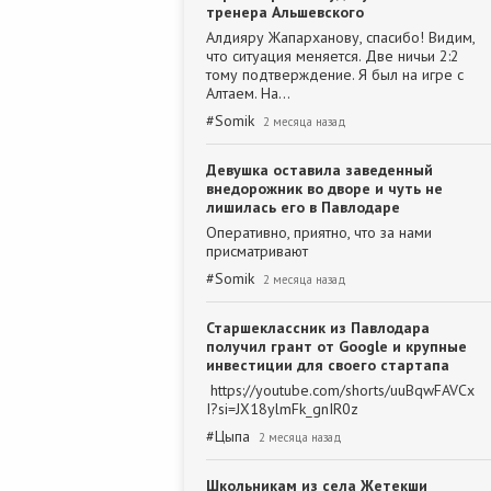
тренера Альшевского
Алдияру Жапарханову, спасибо! Видим,
что ситуация меняется. Две ничьи 2:2
тому подтверждение. Я был на игре с
Алтаем. На…
#
Somik
2 месяца назад
Девушка оставила заведенный
внедорожник во дворе и чуть не
лишилась его в Павлодаре
Оперативно, приятно, что за нами
присматривают
#
Somik
2 месяца назад
Старшеклассник из Павлодара
получил грант от Google и крупные
инвестиции для своего стартапа
https://youtube.com/shorts/uuBqwFAVCx
I?si=JX18ylmFk_gnIR0z
#
Цыпа
2 месяца назад
Школьникам из села Жетекши