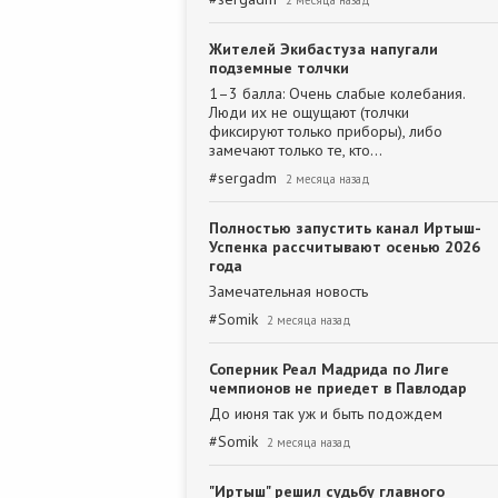
2 месяца назад
Жителей Экибастуза напугали
подземные толчки
1–3 балла: Очень слабые колебания.
Люди их не ощущают (толчки
фиксируют только приборы), либо
замечают только те, кто…
#
sergadm
2 месяца назад
Полностью запустить канал Иртыш-
Успенка рассчитывают осенью 2026
года
Замечательная новость
#
Somik
2 месяца назад
Соперник Реал Мадрида по Лиге
чемпионов не приедет в Павлодар
До июня так уж и быть подождем
#
Somik
2 месяца назад
"Иртыш" решил судьбу главного