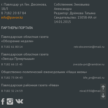
г. Павлодар ул. Ген. Дюсенова,
Собственник: Зиновьева
18/3
Александра
8 7182 20 87 84
Редактор: Дрёмова Татьяна
info@pavon.kz
Свидетельство: 15058-ИА от
14.01.2015
ПАРТНЕРЫ ПОРТАЛА
Павлодарская областная газета
«Обозрение недели»
8 7182 61 80 14
rek-obozrenie@mail.ru
Павлодарская областная газета
«Звезда Прииртышья»
8 7182 66 15 45
zvezda-pvl@rambler.ru
Общественно-политический еженедельник «Наша жизнь»
8 7182 73 04 43
life_pv@mail.ru
Павлодарская районная газета «Нива»
8 7182 32 24 59
niva1930@mail.ru