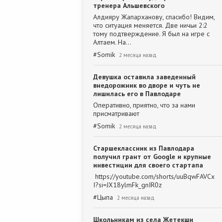
тренера Альшевского
Алдияру Жапарханову, спасибо! Видим,
что ситуация меняется. Две ничьи 2:2
тому подтверждение. Я был на игре с
Алтаем. На…
#
Somik
2 месяца назад
Девушка оставила заведенный
внедорожник во дворе и чуть не
лишилась его в Павлодаре
Оперативно, приятно, что за нами
присматривают
#
Somik
2 месяца назад
Старшеклассник из Павлодара
получил грант от Google и крупные
инвестиции для своего стартапа
https://youtube.com/shorts/uuBqwFAVCx
I?si=JX18ylmFk_gnIR0z
#
Цыпа
2 месяца назад
Школьникам из села Жетекши