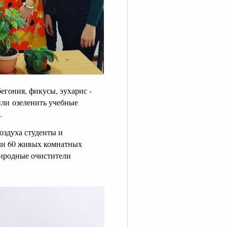
егония, фикусы, эухарис -
или озеленить учебные
.
воздуха студенты и
сли 60 живых комнатных
риродные очистители