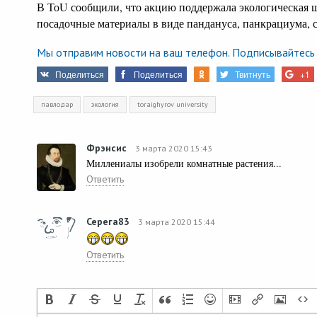
В ТоU сообщили, что акцию поддержала экологическая ш
посадочные материалы в виде пандануса, панкрациума, 
Мы отправим новости на ваш телефон. Подписывайтесь 
Поделиться
Поделиться
Твитнуть
+1
павлодар
экология
toraighyrov university
Фрэнсис
3 марта 2020 15:43
Миллениалы изобрели комнатные растения...
Ответить
Серега83
3 марта 2020 15:44
Ответить