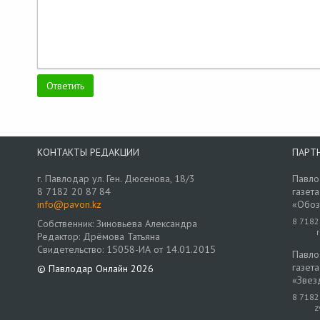
КОНТАКТЫ РЕДАКЦИИ
ПАРТ
г. Павлодар ул. Ген. Дюсенова, 18/3
Павло
8 7182 20 87 84
газета
info@pavon.kz
«Обоз
8 7182
Собственник: Зиновьева Александра
Редактор: Дрёмова Татьяна
Свидетельство: 15058-ИА от 14.01.2015
Павло
газета
© Павлодар Онлайн 2026
«Звез
8 7182
z