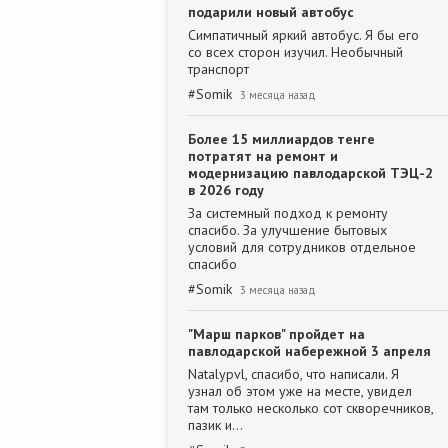
подарили новый автобус
Симпатичный яркий автобус. Я бы его
со всех сторон изучил. Необычный
транспорт
#
Somik
3 месяца назад
Более 15 миллиардов тенге
потратят на ремонт и
модернизацию павлодарской ТЭЦ-2
в 2026 году
За системный подход к ремонту
спасибо. За улучшение бытовых
условий для сотрудников отдельное
спасибо
#
Somik
3 месяца назад
"Марш парков" пройдет на
павлодарской набережной 3 апреля
Natalypvl, спасибо, что написали. Я
узнал об этом уже на месте, увидел
там только несколько сот скворечников,
пазик и…