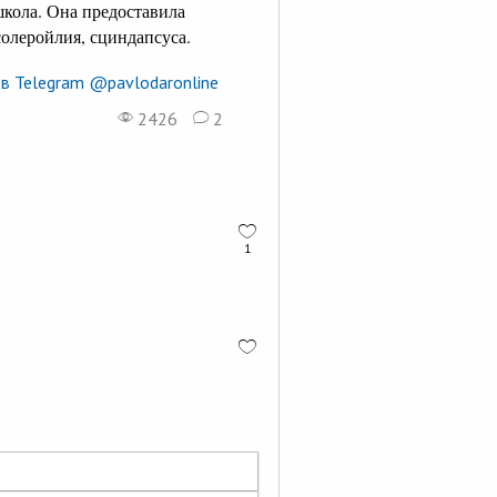
кола. Она предоставила
солеройлия, сциндапсуса.
в Telegram @pavlodaronline
2426
2
1