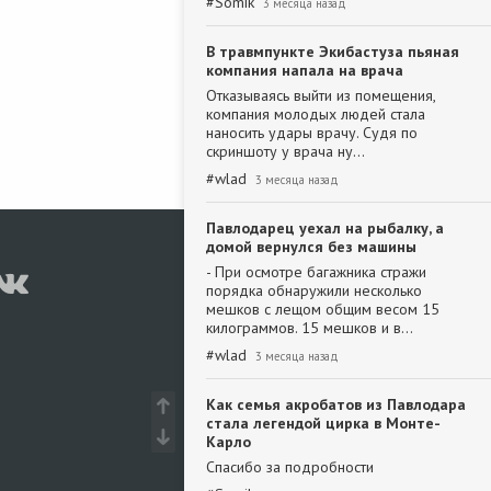
#
Somik
3 месяца назад
В травмпункте Экибастуза пьяная
компания напала на врача
Отказываясь выйти из помещения,
компания молодых людей стала
наносить удары врачу. Судя по
скриншоту у врача ну…
#
wlad
3 месяца назад
Павлодарец уехал на рыбалку, а
домой вернулся без машины
- При осмотре багажника стражи
порядка обнаружили несколько
мешков с лещом общим весом 15
килограммов. 15 мешков и в…
#
wlad
3 месяца назад
Как семья акробатов из Павлодара
стала легендой цирка в Монте-
Карло
Спасибо за подробности