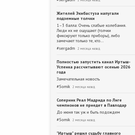
2 месяца назад
Жителей Экибастуза напугали
подземные толчки
1–3 балла: Очень слабые колебания.
Люди их не ощущают (толчки
фиксируют только приборы), либо
замечают только те, кто…
#
sergadm
2 месяца назад
Полностью запустить канал Иртыш-
Успенка рассчитывают осенью 2026
года
Замечательная новость
#
Somik
2 месяца назад
Соперник Реал Мадрида по Лиге
чемпионов не приедет в Павлодар
До июня так уж и быть подождем
#
Somik
2 месяца назад
"Иртыш" решил судьбу главного