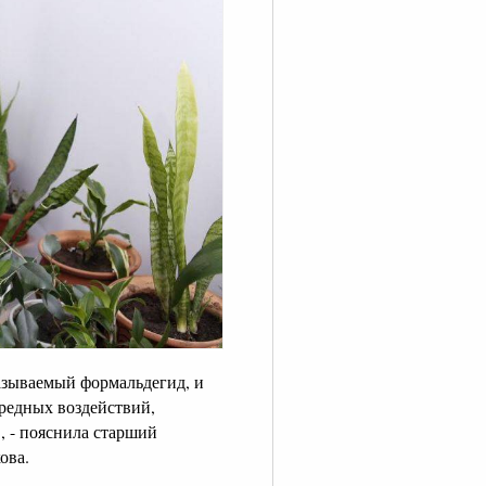
называемый формальдегид, и
вредных воздействий,
, - пояснила старший
ова.