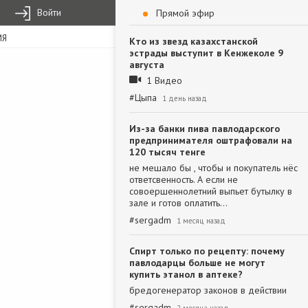
Войти
Прямой эфир
ИЯ
Кто из звезд казахстанской
эстрады выступит в Кенжеколе 9
августа
1 Видео
#
Цыпа
1 день назад
Из-за банки пива павлодарского
предпринимателя оштрафовали на
120 тысяч тенге
не мешало бы , чтобы и покупатель нёс
ответсвенность. А если не
совоершеннолетний выпьет бутылку в
зале и готов оплатить…
#
sergadm
1 месяц назад
Спирт только по рецепту: почему
павлодарцы больше не могут
купить этанол в аптеке?
бредогенератор законов в действии
#
sergadm