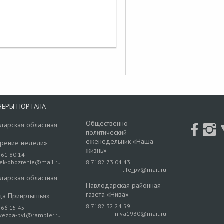
НЕРЫ ПОРТАЛА
Общественно-
дарская областная
политический
еженедельник «Наша
рение недели»
жизнь»
 61 80 14
rek-obozrenie@mail.ru
8 7182 73 04 43
life_pv@mail.ru
дарская областная
Павлодарская районная
газета «Нива»
да Прииртышья»
8 7182 32 24 59
 66 15 45
niva1930@mail.ru
vezda-pvl@rambler.ru