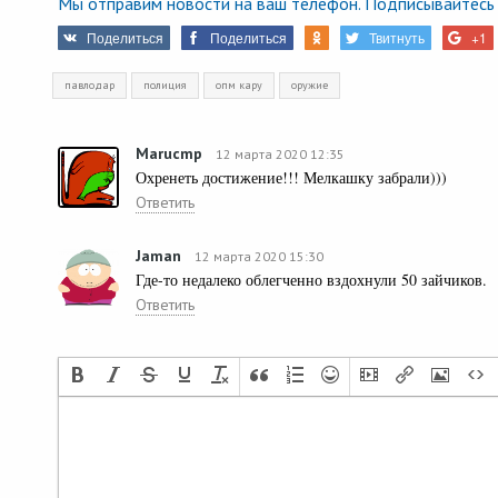
Мы отправим новости на ваш телефон. Подписывайтесь 
Поделиться
Поделиться
Твитнуть
+1
павлодар
полиция
опм кару
оружие
Marucmp
12 марта 2020 12:35
Охренеть достижение!!! Мелкашку забрали)))
Ответить
Jaman
12 марта 2020 15:30
Где-то недалеко облегченно вздохнули 50 зайчиков.
Ответить