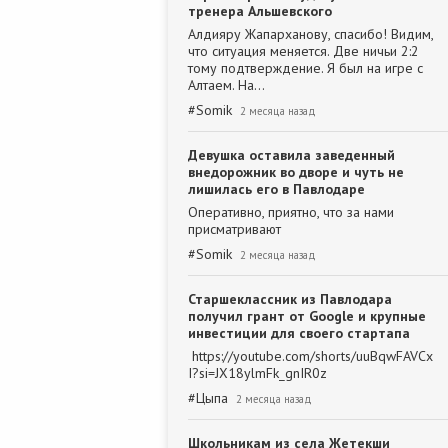
тренера Альшевского
Алдияру Жапарханову, спасибо! Видим,
что ситуация меняется. Две ничьи 2:2
тому подтверждение. Я был на игре с
Алтаем. На…
#
Somik
2 месяца назад
Девушка оставила заведенный
внедорожник во дворе и чуть не
лишилась его в Павлодаре
Оперативно, приятно, что за нами
присматривают
#
Somik
2 месяца назад
Старшеклассник из Павлодара
получил грант от Google и крупные
инвестиции для своего стартапа
https://youtube.com/shorts/uuBqwFAVCx
I?si=JX18ylmFk_gnIR0z
#
Цыпа
2 месяца назад
Школьникам из села Жетекши