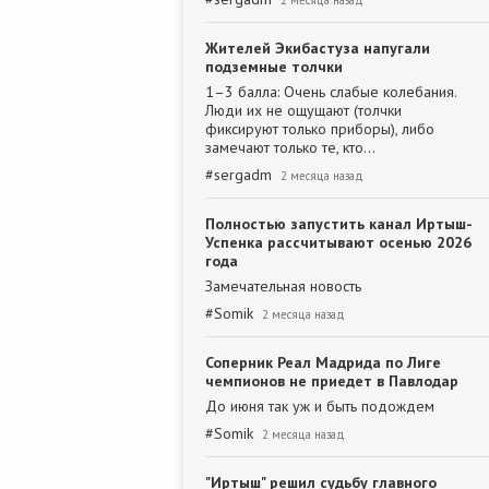
2 месяца назад
Жителей Экибастуза напугали
подземные толчки
1–3 балла: Очень слабые колебания.
Люди их не ощущают (толчки
фиксируют только приборы), либо
замечают только те, кто…
#
sergadm
2 месяца назад
Полностью запустить канал Иртыш-
Успенка рассчитывают осенью 2026
года
Замечательная новость
#
Somik
2 месяца назад
Соперник Реал Мадрида по Лиге
чемпионов не приедет в Павлодар
До июня так уж и быть подождем
#
Somik
2 месяца назад
"Иртыш" решил судьбу главного