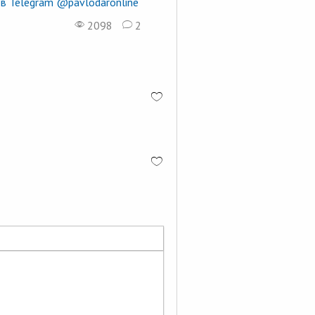
в Telegram @pavlodaronline
2098
2