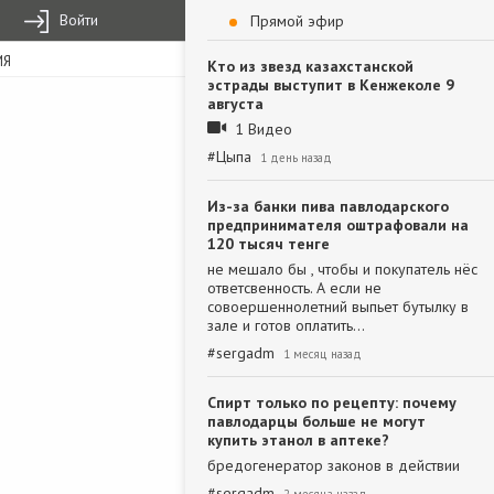
Войти
Прямой эфир
ИЯ
Кто из звезд казахстанской
эстрады выступит в Кенжеколе 9
августа
1 Видео
#
Цыпа
1 день назад
Из-за банки пива павлодарского
предпринимателя оштрафовали на
120 тысяч тенге
не мешало бы , чтобы и покупатель нёс
ответсвенность. А если не
совоершеннолетний выпьет бутылку в
зале и готов оплатить…
#
sergadm
1 месяц назад
Спирт только по рецепту: почему
павлодарцы больше не могут
купить этанол в аптеке?
бредогенератор законов в действии
#
sergadm