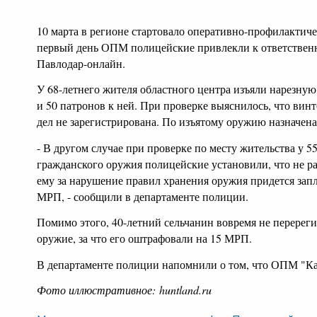
10 марта в регионе стартовало оперативно-профилактиче
первый день ОПМ полицейские привлекли к ответственно
Павлодар-онлайн.
У 68-летнего жителя областного центра изъяли нарезную
и 50 патронов к ней. При проверке выяснилось, что вин
дел не зарегистрирована. По изъятому оружию назначена
- В другом случае при проверке по месту жительства у 5
гражданского оружия полицейские установили, что не ра
ему за нарушение правил хранения оружия придется запл
МРП, - сообщили в департаменте полиции.
Помимо этого, 40-летний сельчанин вовремя не перерег
оружие, за что его оштрафовали на 15 МРП.
В департаменте п
олиции напомнили о том, что ОПМ "Кар
Фото иллюстративное:
huntland.ru