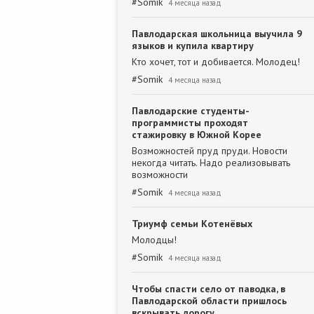
#
Somik
4 месяца назад
Павлодарская школьница выучила 9
языков и купила квартиру
Кто хочет, тот и добивается. Молодец!
#
Somik
4 месяца назад
Павлодарские студенты-
программисты проходят
стажировку в Южной Корее
Возможностей пруд пруди. Новости
некогда читать. Надо реализовывать
возможности
#
Somik
4 месяца назад
Триумф семьи Котенёвых
Молодцы!
#
Somik
4 месяца назад
Чтобы спасти село от паводка, в
Павлодарской области пришлось
вскрывать дорогу