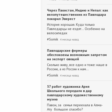
Через Пакистан, Индию и Непал: как
велопутешественник из Павлодара
покорил Эверест
История хорошая. Куда только
Павлодарцы не ездят... Особенно на
велосипедах
#
Somik
4 месяца назад
Павлодарские фермеры
обеспокоены возможным запретом
на экспорт овощей
Сколько живу, все одно и тоже: наше в
Россию, а из России к нам...
#
Somik
4 месяца назад
57 работ художника Ария
Школьного передали в дар
павлодарскому художественному
музею
Павон, за семья переехала в Алма-
Ату большое спасибо?