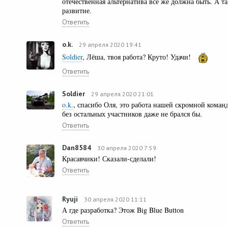
отечественная альтернатива все же должна быть. А там
развитие.
Ответить
o.k.
29 апреля 2020 19:41
Soldier
, Лёша, твоя работа? Круто! Удачи!
Ответить
Soldier
29 апреля 2020 21:01
o.k.
, спасибо Оля, это работа нашей скромной коман
без остальных участников даже не брался бы.
Ответить
Dan8584
30 апреля 2020 7:59
Красавчики! Сказали-сделали!
Ответить
Ryuji
30 апреля 2020 11:11
А где разработка? Этож Big Blue Button
Ответить