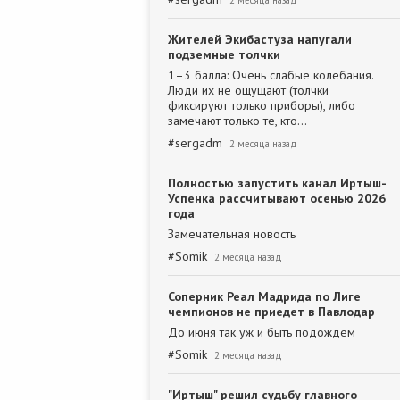
2 месяца назад
Жителей Экибастуза напугали
подземные толчки
1–3 балла: Очень слабые колебания.
Люди их не ощущают (толчки
фиксируют только приборы), либо
замечают только те, кто…
#
sergadm
2 месяца назад
Полностью запустить канал Иртыш-
Успенка рассчитывают осенью 2026
года
Замечательная новость
#
Somik
2 месяца назад
Соперник Реал Мадрида по Лиге
чемпионов не приедет в Павлодар
До июня так уж и быть подождем
#
Somik
2 месяца назад
"Иртыш" решил судьбу главного