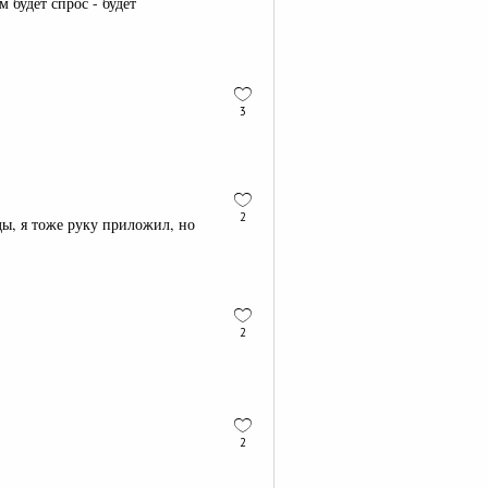
 будет спрос - будет
3
2
ды, я тоже руку приложил, но
2
2