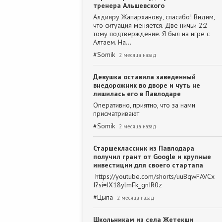
тренера Альшевского
Алдияру Жапарханову, спасибо! Видим,
что ситуация меняется. Две ничьи 2:2
тому подтверждение. Я был на игре с
Алтаем. На…
#
Somik
2 месяца назад
Девушка оставила заведенный
внедорожник во дворе и чуть не
лишилась его в Павлодаре
Оперативно, приятно, что за нами
присматривают
#
Somik
2 месяца назад
Старшеклассник из Павлодара
получил грант от Google и крупные
инвестиции для своего стартапа
https://youtube.com/shorts/uuBqwFAVCx
I?si=JX18ylmFk_gnIR0z
#
Цыпа
2 месяца назад
Школьникам из села Жетекши