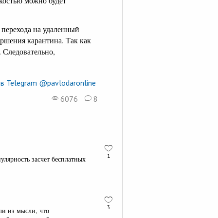
гкостью можно будет
а перехода на удаленный
ершения карантина. Так как
. Следовательно,
в Telegram @pavlodaronline
6076
8
1
лярность засчет бесплатных
3
ли из мысли, что