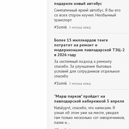
подарили новый автобус
Симпатичный яркий автобус. Я бы его
со всех сторон изучил. Необычный
транспорт
#
Somik
3 месяца назад
Более 15 миллиардов тенге
потратят на ремонт и
модернизацию павлодарской ТЭЦ-2
в 2026 году
За системный подход к ремонту
спасибо. За улучшение бытовых
условий для сотрудников отдельное
спасибо
#
Somik
3 месяца назад
"Марш парков" пройдет на
павлодарской набережной 3 апреля
Natalypvl, спасибо, что написали. Я
узнал об этом уже на месте, увидел
там только несколько сот скворечников,
пазик и…