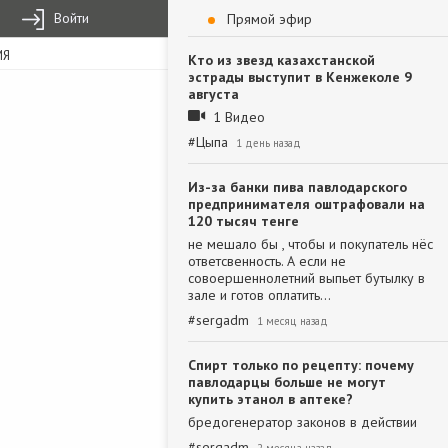
Войти
Прямой эфир
ИЯ
Кто из звезд казахстанской
эстрады выступит в Кенжеколе 9
августа
1 Видео
#
Цыпа
1 день назад
Из-за банки пива павлодарского
предпринимателя оштрафовали на
120 тысяч тенге
не мешало бы , чтобы и покупатель нёс
ответсвенность. А если не
совоершеннолетний выпьет бутылку в
зале и готов оплатить…
#
sergadm
1 месяц назад
Спирт только по рецепту: почему
павлодарцы больше не могут
купить этанол в аптеке?
бредогенератор законов в действии
#
sergadm