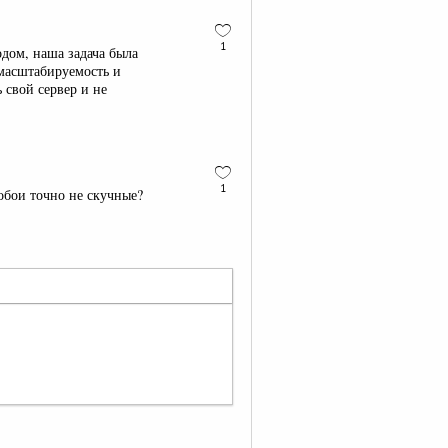
1
одом, наша задача была
 масштабируемость и
 свой сервер и не
1
обои точно не скучные?