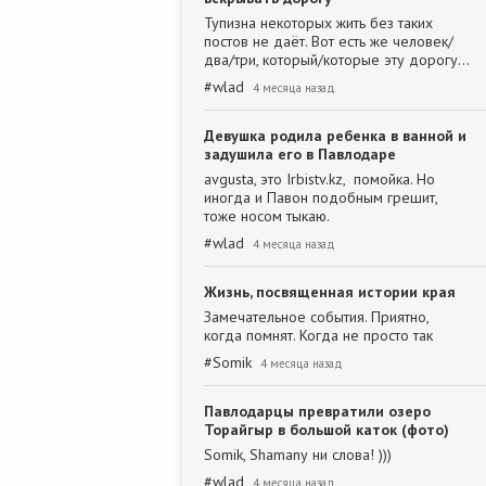
Тупизна некоторых жить без таких
постов не даёт. Вот есть же человек/
два/три, который/которые эту дорогу…
#
wlad
4 месяца назад
Девушка родила ребенка в ванной и
задушила его в Павлодаре
avgusta, это Irbistv.kz, помойка. Но
иногда и Павон подобным грешит,
тоже носом тыкаю.
#
wlad
4 месяца назад
Жизнь, посвященная истории края
Замечательное события. Приятно,
когда помнят. Когда не просто так
#
Somik
4 месяца назад
Павлодарцы превратили озеро
Торайгыр в большой каток (фото)
Somik, Shamanу ни слова! )))
#
wlad
4 месяца назад