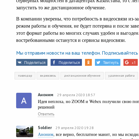
серверных мощностей в датацентрах Казахстана, то с ле
запустить то же дистанционное обучение.
В компании уверены, что потребность в видеосвязи из-з
режим работы и обучения, не будет потеряна и после зав
этот формат работы во многих случаях удобен и выгоден
востребованными останутся и сервисы видеосвязи.
Мы отправим новости на ваш телефон. Подписывайтесь 
Поделиться
Поделиться
Твитнуть
+1
павлодар
видеосвязь
дистанционное обучение
удаленная работа
Аноним
29 апреля 2020 18:57
Идея неплоха, но ZOOM и Webex получили свою попу
решений
Ответить
Soldier
29 апреля 2020 19:28
Аноним
, все верно, бесплатное манит, но мы исходи