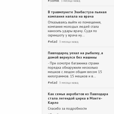
#
Somik
3 месяца назад
В травмпункте Экибастуза пьяная
компания напала на врача
Отказываясь выйти из помещения,
компания молодых людей стала
наносить удары врачу. Судя по
скриншоту у врача ну…
#
wlad
3 месяца назад
Павлодарец уехал на рыбалку, а
домой вернулся без машины
- При осмотре багажника стражи
порядка обнаружили несколько
мешков с лещом общим весом 15
килограммов. 15 мешков и в…
#
wlad
3 месяца назад
Как семья акробатов из Павлодара
стала легендой цирка в Монте-
Карло
Спасибо за подробности