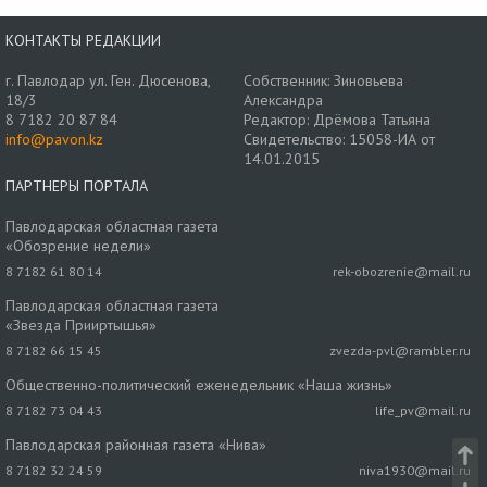
КОНТАКТЫ РЕДАКЦИИ
г. Павлодар ул. Ген. Дюсенова,
Собственник: Зиновьева
18/3
Александра
8 7182 20 87 84
Редактор: Дрёмова Татьяна
info@pavon.kz
Свидетельство: 15058-ИА от
14.01.2015
ПАРТНЕРЫ ПОРТАЛА
Павлодарская областная газета
«Обозрение недели»
8 7182 61 80 14
rek-obozrenie@mail.ru
Павлодарская областная газета
«Звезда Прииртышья»
8 7182 66 15 45
zvezda-pvl@rambler.ru
Общественно-политический еженедельник «Наша жизнь»
8 7182 73 04 43
life_pv@mail.ru
Павлодарская районная газета «Нива»
8 7182 32 24 59
niva1930@mail.ru