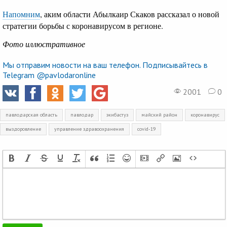
Напомним
, аким области Абылкаир Скаков рассказал о новой
стратегии борьбы с коронавирусом в регионе.
Фото иллюстративное
Мы отправим новости на ваш телефон. Подписывайтесь в
Telegram @pavlodaronline
2001
0
павлодарская область
павлодар
экибастуз
майский район
коронавирус
выздоровление
управление здравоохранения
covid-19