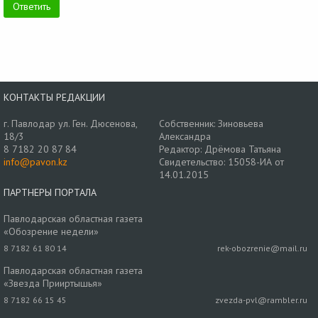
КОНТАКТЫ РЕДАКЦИИ
г. Павлодар ул. Ген. Дюсенова,
Собственник: Зиновьева
18/3
Александра
8 7182 20 87 84
Редактор: Дрёмова Татьяна
info@pavon.kz
Свидетельство: 15058-ИА от
14.01.2015
ПАРТНЕРЫ ПОРТАЛА
Павлодарская областная газета
«Обозрение недели»
8 7182 61 80 14
rek-obozrenie@mail.ru
Павлодарская областная газета
«Звезда Прииртышья»
8 7182 66 15 45
zvezda-pvl@rambler.ru