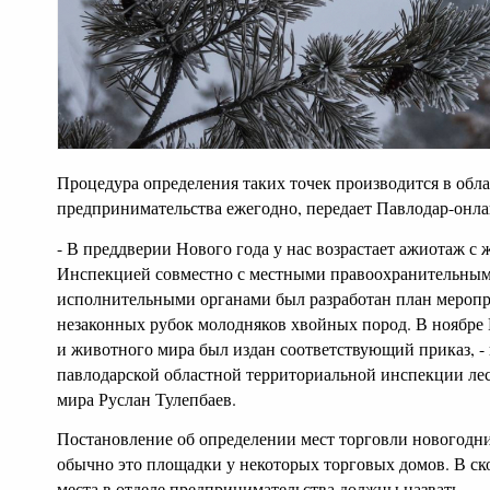
Процедура определения таких точек производится в обл
предпринимательства ежегодно, передает Павлодар-онла
- В преддверии Нового года у нас возрастает ажиотаж 
Инспекцией совместно с местными правоохранительны
исполнительными органами был разработан план мероп
незаконных рубок молодняков хвойных пород. В ноябре 
и животного мира был издан соответствующий приказ, -
павлодарской областной территориальной инспекции лес
мира Руслан Тулепбаев.
Постановление об определении мест торговли новогодни
обычно это площадки у некоторых торговых домов. В с
места в отделе предпринимательства должны назвать.