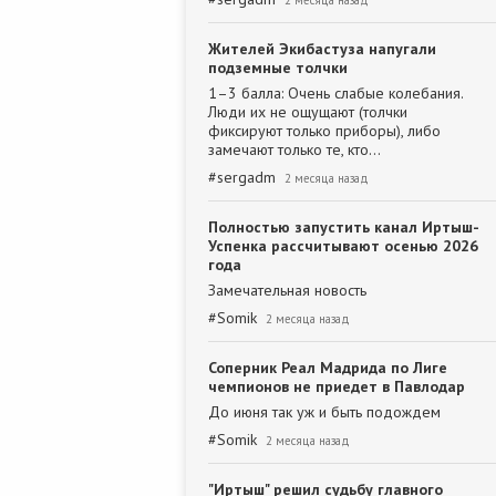
2 месяца назад
Жителей Экибастуза напугали
подземные толчки
1–3 балла: Очень слабые колебания.
Люди их не ощущают (толчки
фиксируют только приборы), либо
замечают только те, кто…
#
sergadm
2 месяца назад
Полностью запустить канал Иртыш-
Успенка рассчитывают осенью 2026
года
Замечательная новость
#
Somik
2 месяца назад
Соперник Реал Мадрида по Лиге
чемпионов не приедет в Павлодар
До июня так уж и быть подождем
#
Somik
2 месяца назад
"Иртыш" решил судьбу главного