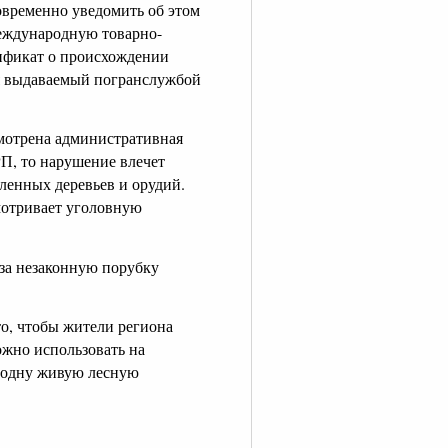
овременно уведомить об этом
международную товарно-
ификат о происхождении
ля выдаваемый погранслужбой
мотрена административная
РП, то нарушение влечет
ленных деревьев и орудий.
смотривает уголовную
 за незаконную порубку
о, чтобы жители региона
ожно использовать на
е одну живую лесную