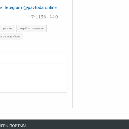
в Telegram @pavlodaronline
1136
0
с орманы
вырубка деревьев
слан тулепбаев
НЕРЫ ПОРТАЛА