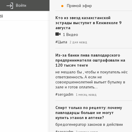
Войти
Прямой эфир
ИЯ
Кто из звезд казахстанской
эстрады выступит в Кенжеколе 9
августа
1 Видео
#
Цыпа
2 дня назад
Из-за банки пива павлодарского
предпринимателя оштрафовали на
120 тысяч тенге
не мешало бы , чтобы и покупатель нёс
ответсвенность. А если не
совоершеннолетний выпьет бутылку в
зале и готов оплатить…
#
sergadm
1 месяц назад
Спирт только по рецепту: почему
павлодарцы больше не могут
купить этанол в аптеке?
бредогенератор законов в действии
#
sergadm