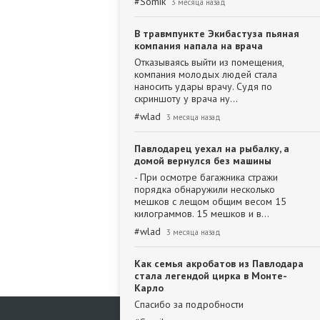
#
Somik
3 месяца назад
В травмпункте Экибастуза пьяная
компания напала на врача
Отказываясь выйти из помещения,
компания молодых людей стала
наносить удары врачу. Судя по
скриншоту у врача ну…
#
wlad
3 месяца назад
Павлодарец уехал на рыбалку, а
домой вернулся без машины
- При осмотре багажника стражи
порядка обнаружили несколько
мешков с лещом общим весом 15
килограммов. 15 мешков и в…
#
wlad
3 месяца назад
Как семья акробатов из Павлодара
стала легендой цирка в Монте-
Карло
Спасибо за подробности