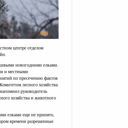
астном центре отделом
йн.
с живыми новогодними елками.
ми и местными
риятий по пресечению фактов
Комитетом лесного хозяйства
 напомнил руководитель
ного хозяйства и животного
ми елками еще не принято,
кором времени разрешенные