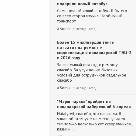
подарили новый автобус
Симпатичный яркий автобус. Я бы его
со всех сторон изучил. Необычный
транспорт
#
Somik
3 месяца назад
Более 15 миллиардов тенге
потратят на ремонт и
модернизацию павлодарской ТЭЦ-2
в 2026 году
За системный подход к ремонту
спасибо. За улучшение бытовых
условий для сотрудников отдельное
спасибо
#
Somik
3 месяца назад
"Марш парков" пройдет на
павлодарской набережной 3 апреля
Natalypvl, спасибо, что написали. Я
узнал об этом уже на месте, увидел
там только несколько сот скворечников,
пазик и…