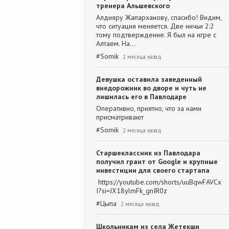
тренера Альшевского
Алдияру Жапарханову, спасибо! Видим,
что ситуация меняется. Две ничьи 2:2
тому подтверждение. Я был на игре с
Алтаем. На…
#
Somik
2 месяца назад
Девушка оставила заведенный
внедорожник во дворе и чуть не
лишилась его в Павлодаре
Оперативно, приятно, что за нами
присматривают
#
Somik
2 месяца назад
Старшеклассник из Павлодара
получил грант от Google и крупные
инвестиции для своего стартапа
https://youtube.com/shorts/uuBqwFAVCx
I?si=JX18ylmFk_gnIR0z
#
Цыпа
2 месяца назад
Школьникам из села Жетекши