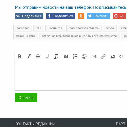
Мы отправим новости на ваш телефон. Подписывайтесь 
Поделиться
Поделиться
Твитнуть
+1
павлодар
ели
новый год
павлодарская область
лесхоз
ерти
браконьерство
областная территориальная инспекция лесного хозяйства
ру
КОНТАКТЫ РЕДАКЦИИ
ПАРТ