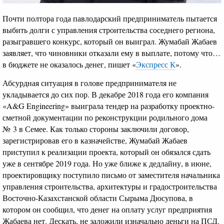
П
очти полтора года павлодарский предприниматель пытается
выбить долги с управления строительства соседнего региона,
разыгравшего конкурс, который он выиграл. Жумабай Жабаев
заявляет, что чиновники отказали ему в выплате, потому что…
в бюджете не оказалось денег, пишет «
Экспресс К
».
Абсурдная ситуация в голове предпринимателя не
укладывается до сих пор. В декабре 2018 года его компания
«A&G Engineering» выиграла тендер на разработку проектно-
сметной документации по реконструкции родильного дома
№ 3 в Семее. Как только стороны заключили договор,
зарегистрировав его в казначействе, Жумабай Жабаев
приступил к реализации проекта, который он обязался сдать
уже в сентябре 2019 года. Но уже ближе к дедлайну, в июне,
проектировщику поступило письмо от заместителя начальника
управления строительства, архитектуры и градостроительства
Восточно-Казахстанской области Сырыма Дюсупова, в
котором он сообщил, что денег на оплату услуг предприятия
Жабаева нет. Дескать, не заложили изначально деньги на ПСД.