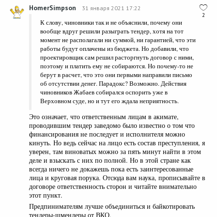
HomerSimpson
31 января 2021 17:22
2
К слову, чиновники так и не объяснили, почему они
вообще вдруг решили разыграть тендер, хотя на тот
момент не располагали ни суммой, ни гарантией, что эти
работы будут оплачены из бюджета. Но добавили, что
проектировщик сам решил расторгнуть договор с ними,
поэтому и платить ему не собираются. Но почему-то не
берут в расчет, что это они первыми направили письмо
об отсутствии денег. Парадокс? Возможно. Действия
чиновников Жабаев собирался оспорить уже в
Верховном суде, но и тут его ждала неприятность.
Это означает, что ответственным лицам в акимате,
проводившим тендер заведомо было известно о том что
финансирования не последует и исполнителя можно
кинуть. Но ведь сейчас на лицо есть состав преступления, я
уверен, там виноватых можно за пять минут найти в этом
деле и взыскать с них по полной. Но в этой стране как
всегда ничего не докажешь пока есть заинтересованные
лица и круговая порука. Отсюда вам наука, прописывайте в
договоре ответственность сторон и читайте внимательно
этот пункт.
Предпинимателям лучше объединиться и байкотировать
тендеры-шмендеры от ВКО.