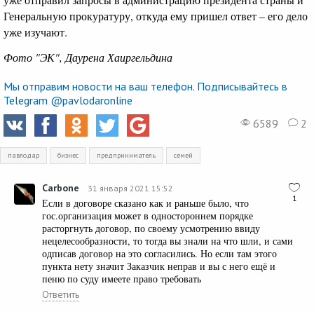
Генеральную прокуратуру, откуда ему пришел ответ – его дело
уже изучают.
Фото "ЭК", Даурена Хаиргельдина
Мы отправим новости на ваш телефон. Подписывайтесь в
Telegram @pavlodaronline
6589
2
павлодар
бизнес
предприниматель
семей
Carbone
31 января 2021 15:52
1
Если в договоре сказано как и раньше было, что
гос.организация может в одностороннем порядке
расторгнуть договор, по своему усмотрению ввиду
нецелесообразности, то тогда вы знали на что шли, и сами
одписав договор на это согласились. Но если там этого
пункта нету значит Заказчик неправ и вы с него ещё и
пеню по суду имеете право требовать
Ответить