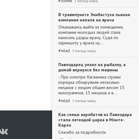
#
Somik
3 месяца назад
В травмпункте Экибастуза пьяная
компания напала на врача
Отказываясь выйти из помещения,
компания молодых людей стала
наносить удары врачу. Судя по
скриншоту у врача ну…
#
wlad
3 месяца назад
Павлодарец уехал на рыбалку, а
домой вернулся без машины
- При осмотре багажника стражи
порядка обнаружили несколько
мешков с лещом общим весом 15
килограммов. 15 мешков и в…
#
wlad
3 месяца назад
Как семья акробатов из Павлодара
стала легендой цирка в Монте-
Карло
Спасибо за подробности