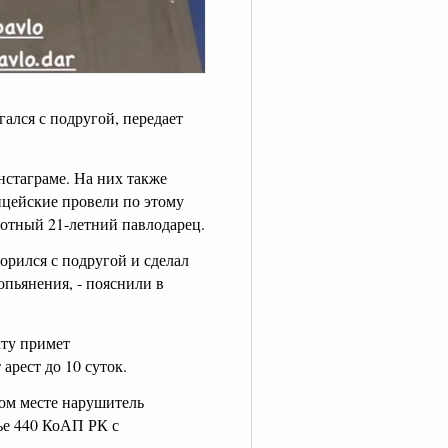
ался с подругой, передает
нстаграме. На них также
ицейские провели по этому
ботный 21-летний павлодарец.
орился с подругой и сделал
опьянения, - пояснили в
кту примет
арест до 10 суток.
ном месте нарушитель
ье 440 КоАП РК с