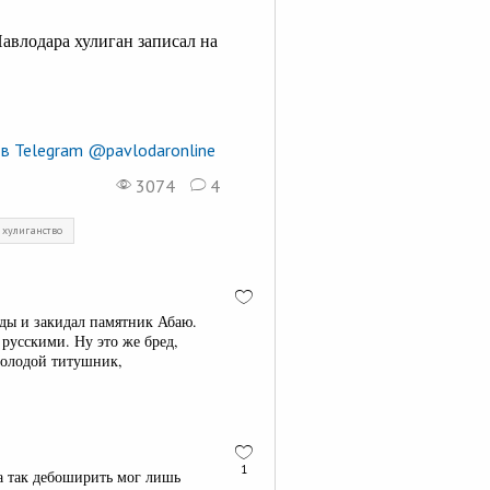
авлодара хулиган записал на
в Telegram @pavlodaronline
3074
4
 хулиганство
нды и закидал памятник Абаю.
русскими. Ну это же бред,
Молодой титушник,
1
та так дебоширить мог лишь