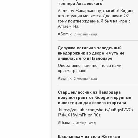
тренера Альшевского
Алдияру Жапарханову, спасибо! Видим,
что ситуация меняется. Две ничьи 2:2
тому подтверждение. Я был на игре с
Алтаем. На…
#
Somik
2 месяца назад
Девушка оставила заведенный
внедорожник во дворе и чуть не
лишилась его в Павлодаре
Оперативно, приятно, что за нами
присматривают
#
Somik
2 месяца назад
Старшеклассник из Павлодара
получил грант от Google и крупные
инвестиции для своего стартапа
https://youtube.com/shorts/uuBqwFAVCx
I?si=JX18ylmFk_gnIR0z
#
Цыпа
2 месяца назад
Школьникам из села Жетекши