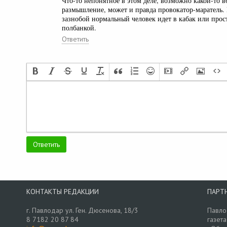
Что-то непонятное в этом деле, возможно какой-то
размышление, может и правда провокатор-маратель. 
зазнобой нормальный человек идет в кабак или прос
полбанкой.
Ответить
КОНТАКТЫ РЕДАКЦИИ
ПАРТ
г. Павлодар ул. Ген. Дюсенова, 18/3
Павло
8 7182 20 87 84
газета