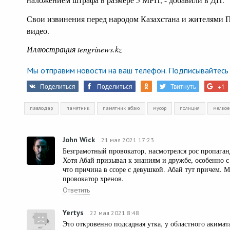
Свои извинения перед народом Казахстана и жителями П
видео.
Иллюстрация tengrinews.kz
Мы отправим новости на ваш телефон. Подписывайтесь 
Поделиться
Поделиться
Твитнуть
+1
павлодар
памятник
памятник абаю
мусор
полиция
мелкое
John Wick
21 мая 2021 17:23
Безграмотный провокатор, насмотрелся рос пропага
Хотя Абай призывал к знаниям и дружбе, особенно с 
что причина в ссоре с девушкой. Абай тут причем. 
провокатор хренов.
Ответить
Yertys
22 мая 2021 8:48
Это откровенно подсадная утка, у областного акима