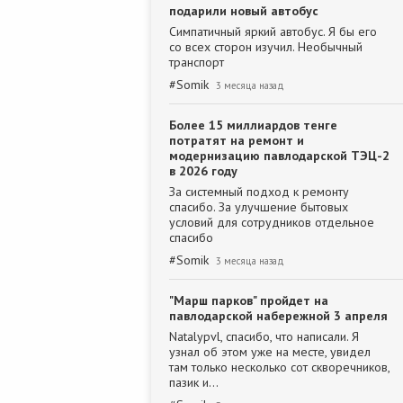
подарили новый автобус
Симпатичный яркий автобус. Я бы его
со всех сторон изучил. Необычный
транспорт
#
Somik
3 месяца назад
Более 15 миллиардов тенге
потратят на ремонт и
модернизацию павлодарской ТЭЦ-2
в 2026 году
За системный подход к ремонту
спасибо. За улучшение бытовых
условий для сотрудников отдельное
спасибо
#
Somik
3 месяца назад
"Марш парков" пройдет на
павлодарской набережной 3 апреля
Natalypvl, спасибо, что написали. Я
узнал об этом уже на месте, увидел
там только несколько сот скворечников,
пазик и…