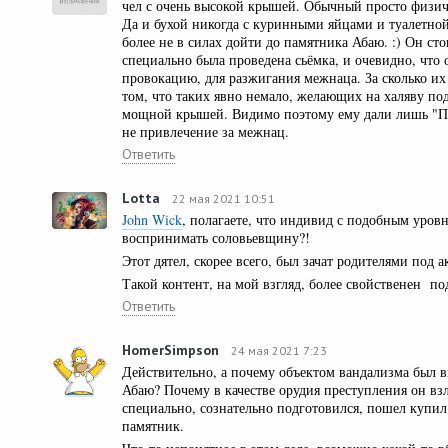
чел с очень высокой крышей. Обычный просто физичес
Да и бухой никогда с куринными яйцами и туалетной 
более не в силах дойти до памятника Абаю. :) Он сто
специально была проведена сьёмка, и очевидно, что
провокацию, для разжигания межнаца. За сколько их 
том, что таких явно немало, желающих на халяву под
мощной крышей. Видимо поэтому ему дали лишь "Про
не привлечение за межнац.
Ответить
Lotta
22 мая 2021 10:51
John Wick
, полагаете, что индивид с подобным уров
воспринимать соловьевщину?!
Этот дятел, скорее всего, был зачат родителями под
Такой контент, на мой взгляд, более свойственен по
Ответить
HomerSimpson
24 мая 2021 7:23
Действительно, а почему объектом вандализма был 
Абаю? Почему в качестве орудия преступления он взл
специально, сознательно подготовился, пошел купил
памятник.