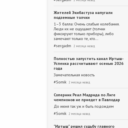
2 месяца назад
Жителей Экибастуза напугали
подземные толчки
1–3 балла: Очень слабые колебания.
Люди их не ощущают (толчки
фиксируют только приборы), либо
замечают только те, кто…
#
sergadm
2 месяца назад
Полностью запустить канал Иртыш-
Успенка рассчитывают осенью 2026
года
Замечательная новость
#
Somik
2 месяца назад
Соперник Реал Мадрида по Лиге
чемпионов не приедет в Павлодар
До июня так уж и быть подождем
#
Somik
2 месяца назад
"Иртыш" решил судьбу главного