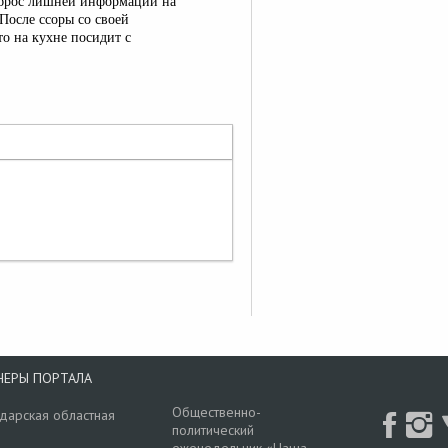
 вброс лишней информации на
После ссоры со своей
то на кухне посидит с
НЕРЫ ПОРТАЛА
Общественно-
дарская областная
политический