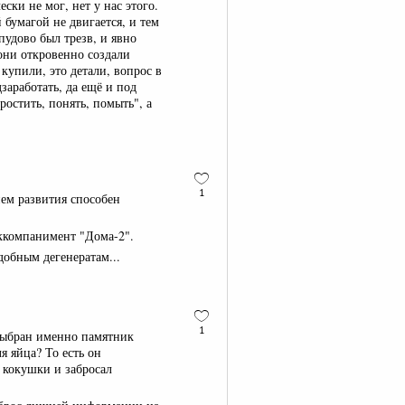
ки не мог, нет у нас этого.
бумагой не двигается, и тем
пудово был трезв, и явно
 они откровенно создали
купили, это детали, вопрос в
заработать, да ещё и под
стить, понять, помыть", а
1
нем развития способен
 аккомпанимент "Дома-2".
добным дегенератам...
1
выбран именно памятник
я яйца? То есть он
 кокушки и забросал