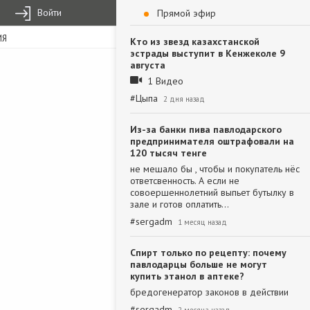
Войти
Прямой эфир
ИЯ
Кто из звезд казахстанской
эстрады выступит в Кенжеколе 9
августа
1 Видео
#
Цыпа
2 дня назад
Из-за банки пива павлодарского
предпринимателя оштрафовали на
120 тысяч тенге
не мешало бы , чтобы и покупатель нёс
ответсвенность. А если не
совоершеннолетний выпьет бутылку в
зале и готов оплатить…
#
sergadm
1 месяц назад
Спирт только по рецепту: почему
павлодарцы больше не могут
купить этанол в аптеке?
бредогенератор законов в действии
#
sergadm