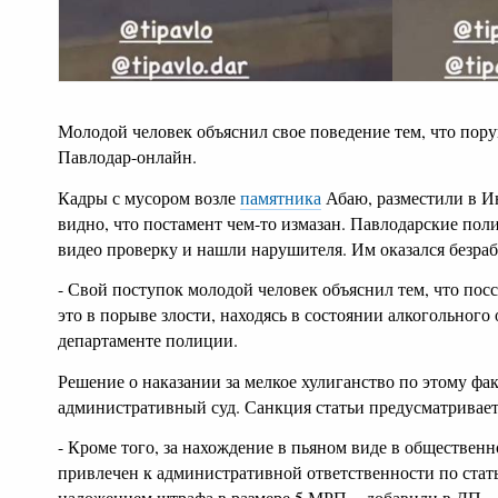
Молодой человек объяснил свое поведение тем, что поруг
Павлодар-онлайн.
Кадры с мусором возле
памятника
Абаю, разместили в И
видно, что постамент чем-то измазан. Павлодарские пол
видео проверку и нашли нарушителя. Им оказался безра
- Свой поступок молодой человек объяснил тем, что посс
это в порыве злости, находясь в состоянии алкогольного 
департаменте полиции.
Решение о наказании за мелкое хулиганство по этому фа
административный суд. Санкция статьи предусматривает 
- Кроме того, за нахождение в пьяном виде в обществен
привлечен к административной ответственности по стат
наложением штрафа в размере 5 МРП, - добавили в ДП.