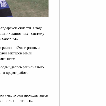
лодарской области. Стада
машних животных - систему
«Хабар 24».
о района. «Электронный
сячи гектаров земли
пряжением.
оводам удалось рационально
ти вредят работе
тому часто они проходят здесь
я постоянно чинить.