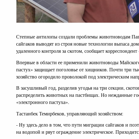
Степные антилопы создали проблемы животноводам Пав
сайгаков выводят из строя новые технологии выпаса до
удаленного контроля за скотом, сообщает корреспондент 
Впервые в области ее применили животноводы Майског
пастух» защищает поголовье от хищников. Почти три ты
хозяйство огородило проволокой под электрическим на
В засушливый год, разделив угодья на три секции, скот
распределить животных на пастбищах. Но нежданные гос
«электронного пастуха».
Тастанбек Темирбеков, управляющий хозяйством:
- Ну здесь дело в том, что пути миграции сайгаков и поэ
на водопой и рвут ограждение электрическое. Приходитс