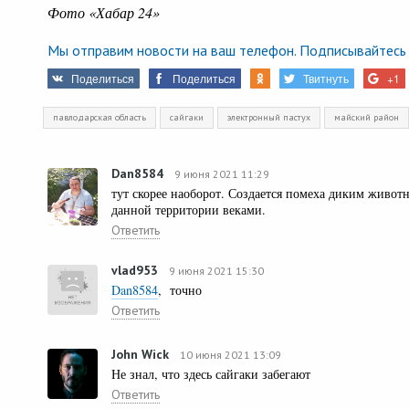
Фото «Хабар 24»
Мы отправим новости на ваш телефон. Подписывайтесь 
Поделиться
Поделиться
Твитнуть
+1
павлодарская область
сайгаки
электронный пастух
майский район
Dan8584
9 июня 2021 11:29
тут скорее наоборот. Создается помеха диким живо
данной территории веками.
Ответить
vlad953
9 июня 2021 15:30
Dan8584
, точно
Ответить
John Wick
10 июня 2021 13:09
Не знал, что здесь сайгаки забегают
Ответить