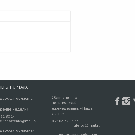
НЕРЫ ПОРТАЛА
Общественно-
дарская областная
политический
еженедельник «Наша
рение недели»
жизнь»
 61 80 14
rek-obozrenie@mail.ru
8 7182 73 04 43
life_pv@mail.ru
дарская областная
Павлодарская районная