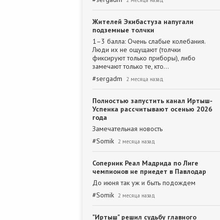
2 месяца назад
Жителей Экибастуза напугали
подземные толчки
1–3 балла: Очень слабые колебания.
Люди их не ощущают (толчки
фиксируют только приборы), либо
замечают только те, кто…
#
sergadm
2 месяца назад
Полностью запустить канал Иртыш-
Успенка рассчитывают осенью 2026
года
Замечательная новость
#
Somik
2 месяца назад
Соперник Реал Мадрида по Лиге
чемпионов не приедет в Павлодар
До июня так уж и быть подождем
#
Somik
2 месяца назад
"Иртыш" решил судьбу главного