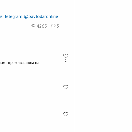
в Telegram @pavlodaronline
4265
3
2
тным, проживавшим на