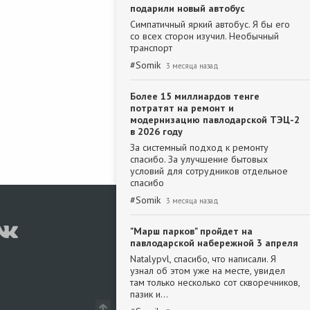
подарили новый автобус
Симпатичный яркий автобус. Я бы его
со всех сторон изучил. Необычный
транспорт
#
Somik
3 месяца назад
Более 15 миллиардов тенге
потратят на ремонт и
модернизацию павлодарской ТЭЦ-2
в 2026 году
За системный подход к ремонту
спасибо. За улучшение бытовых
условий для сотрудников отдельное
спасибо
#
Somik
3 месяца назад
"Марш парков" пройдет на
павлодарской набережной 3 апреля
Natalypvl, спасибо, что написали. Я
узнал об этом уже на месте, увидел
там только несколько сот скворечников,
пазик и…