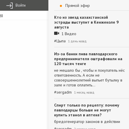
Войти
Прямой эфир
ИЯ
Кто из звезд казахстанской
эстрады выступит в Кенжеколе 9
августа
1 Видео
#
Цыпа
1 день назад
Из-за банки пива павлодарского
предпринимателя оштрафовали на
120 тысяч тенге
не мешало бы , чтобы и покупатель нёс
ответсвенность. А если не
совоершеннолетний выпьет бутылку в
зале и готов оплатить…
#
sergadm
1 месяц назад
Спирт только по рецепту: почему
павлодарцы больше не могут
купить этанол в аптеке?
бредогенератор законов в действии
#
sergadm