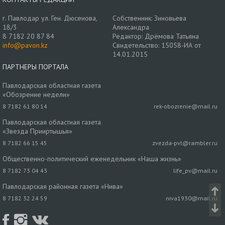
г. Павлодар ул. Ген. Дюсенова,
Собственник: Зиновьева
18/3
Александра
8 7182 20 87 84
Редактор: Дрёмова Татьяна
info@pavon.kz
Свидетельство: 15058-ИА от
14.01.2015
ПАРТНЕРЫ ПОРТАЛА
Павлодарская областная газета
«Обозрение недели»
8 7182 61 80 14
rek-obozrenie@mail.ru
Павлодарская областная газета
«Звезда Прииртышья»
8 7182 66 15 45
zvezda-pvl@rambler.ru
Общественно-политический еженедельник «Наша жизнь»
8 7182 73 04 43
life_pv@mail.ru
Павлодарская районная газета «Нива»
8 7182 32 24 59
niva1930@mail.ru