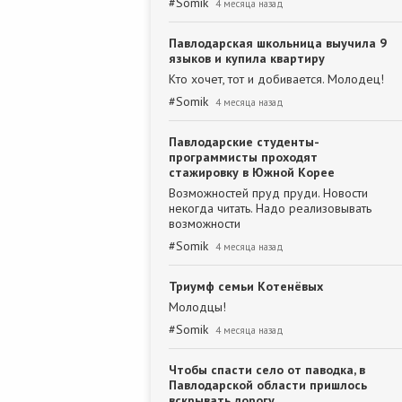
#
Somik
4 месяца назад
Павлодарская школьница выучила 9
языков и купила квартиру
Кто хочет, тот и добивается. Молодец!
#
Somik
4 месяца назад
Павлодарские студенты-
программисты проходят
стажировку в Южной Корее
Возможностей пруд пруди. Новости
некогда читать. Надо реализовывать
возможности
#
Somik
4 месяца назад
Триумф семьи Котенёвых
Молодцы!
#
Somik
4 месяца назад
Чтобы спасти село от паводка, в
Павлодарской области пришлось
вскрывать дорогу