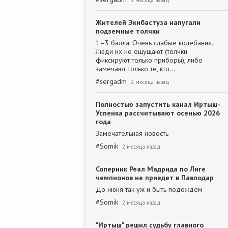
2 месяца назад
Жителей Экибастуза напугали
подземные толчки
1–3 балла: Очень слабые колебания.
Люди их не ощущают (толчки
фиксируют только приборы), либо
замечают только те, кто…
#
sergadm
2 месяца назад
Полностью запустить канал Иртыш-
Успенка рассчитывают осенью 2026
года
Замечательная новость
#
Somik
2 месяца назад
Соперник Реал Мадрида по Лиге
чемпионов не приедет в Павлодар
До июня так уж и быть подождем
#
Somik
2 месяца назад
"Иртыш" решил судьбу главного