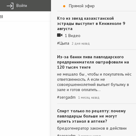
Войти
Прямой эфир
ИЯ
Кто из звезд казахстанской
эстрады выступит в Кенжеколе 9
августа
1 Видео
#
Цыпа
2 дня назад
Из-за банки пива павлодарского
предпринимателя оштрафовали на
120 тысяч тенге
не мешало бы , чтобы и покупатель нёс
ответсвенность. А если не
совоершеннолетний выпьет бутылку в
зале и готов оплатить…
#
sergadm
1 месяц назад
Спирт только по рецепту: почему
павлодарцы больше не могут
купить этанол в аптеке?
бредогенератор законов в действии
#
sergadm