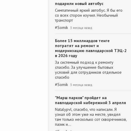
подарили новый автобус
Симпатичный яркий автобус. Я бы его
со всех сторон изучил. Необычный
транспорт
#
Somik
3 месяца назад
Более 15 миллиардов тенге
потратят на ремонт и
модернизацию павлодарской ТЭЦ-2
в 2026 году
За системный подход к ремонту
спасибо. За улучшение бытовых
условий для сотрудников отдельное
спасибо
#
Somik
3 месяца назад
"Марш парков" пройдет на
павлодарской набережной 3 апреля
Natalypvl, спасибо, что написали. Я
узнал об этом уже на месте, увидел
там только несколько сот скворечников,
пазик и…