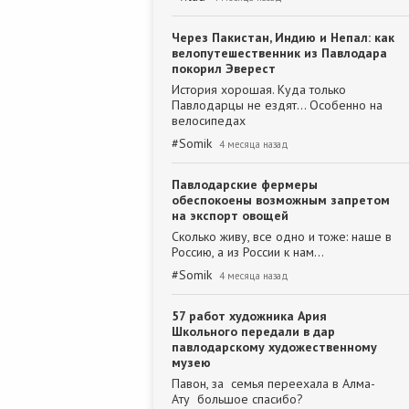
Через Пакистан, Индию и Непал: как
велопутешественник из Павлодара
покорил Эверест
История хорошая. Куда только
Павлодарцы не ездят... Особенно на
велосипедах
#
Somik
4 месяца назад
Павлодарские фермеры
обеспокоены возможным запретом
на экспорт овощей
Сколько живу, все одно и тоже: наше в
Россию, а из России к нам...
#
Somik
4 месяца назад
57 работ художника Ария
Школьного передали в дар
павлодарскому художественному
музею
Павон, за семья переехала в Алма-
Ату большое спасибо?