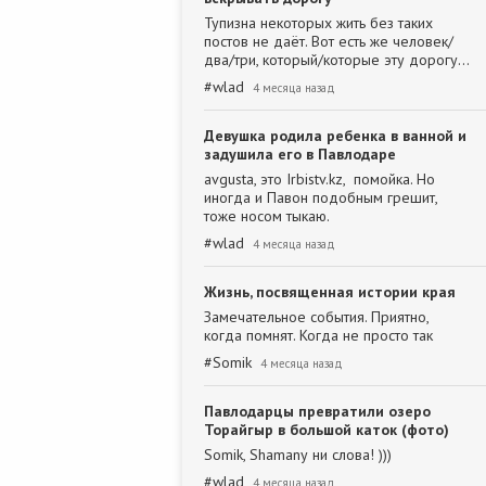
Тупизна некоторых жить без таких
постов не даёт. Вот есть же человек/
два/три, который/которые эту дорогу…
#
wlad
4 месяца назад
Девушка родила ребенка в ванной и
задушила его в Павлодаре
avgusta, это Irbistv.kz, помойка. Но
иногда и Павон подобным грешит,
тоже носом тыкаю.
#
wlad
4 месяца назад
Жизнь, посвященная истории края
Замечательное события. Приятно,
когда помнят. Когда не просто так
#
Somik
4 месяца назад
Павлодарцы превратили озеро
Торайгыр в большой каток (фото)
Somik, Shamanу ни слова! )))
#
wlad
4 месяца назад