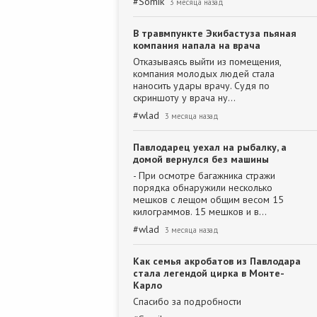
#
Somik
3 месяца назад
В травмпункте Экибастуза пьяная
компания напала на врача
Отказываясь выйти из помещения,
компания молодых людей стала
наносить удары врачу. Судя по
скриншоту у врача ну…
#
wlad
3 месяца назад
Павлодарец уехал на рыбалку, а
домой вернулся без машины
- При осмотре багажника стражи
порядка обнаружили несколько
мешков с лещом общим весом 15
килограммов. 15 мешков и в…
#
wlad
3 месяца назад
Как семья акробатов из Павлодара
стала легендой цирка в Монте-
Карло
Спасибо за подробности