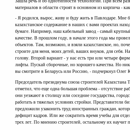
Зашла речь и об однотипности технологий. При всем раз
материалов в области строят в основном из кирпича - ка
- Я родился, вырос, живу и буду жить в Павлодаре. Мне 
казахстанское содержание в наших с вами проектах нахо
бумаге. Например, наш кабельный завод - самый крупны
качестве. В прошлом году, в начале этого года мы провел
объектов. Там, возможно, и взяли казахстанское, но, поче
строите для меня, моих детей, ваших внуков, для себя. 
голову. Второй вариант - у нас есть три или четыре фир
лифты. Пускай сборочные, но хорошего качества. Но никт
вы смотрите в Беларусь или Россию, - подчеркнул Олег 
Председатель президиума союза строителей Казахстана Т
отметил, что еще одна большая проблема - отсутствие ра
они уезжают в столицу или соседние государства, городск
работать в тяжелых условиях стройки. Представители биз
предложили узаконить труд иностранных граждан, котор
дефицит кадров. Или же сократить время учебы для отде
трех лет. По мнению строителей, остальному их научит 