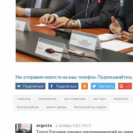
Мы отправим новости на ваш телефон. Подписывайтесь 
Поделиться
Поделиться
Твитнуть
+1
павлодар
строительство
дом инвесторов
олег крук
госзакупки
благоустройство
ремонт дворов
благоустройство дворов
avgusta
1 октября 2021 20:23
Талгат Ергалиев призвал предпринимателей не ориен