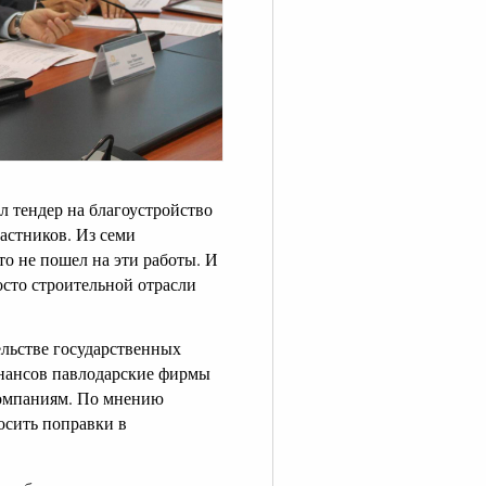
л тендер на благоустройство
частников. Из семи
о не пошел на эти работы. И
осто строительной отрасли
ельстве государственных
инансов павлодарские фирмы
компаниям. По мнению
осить поправки в