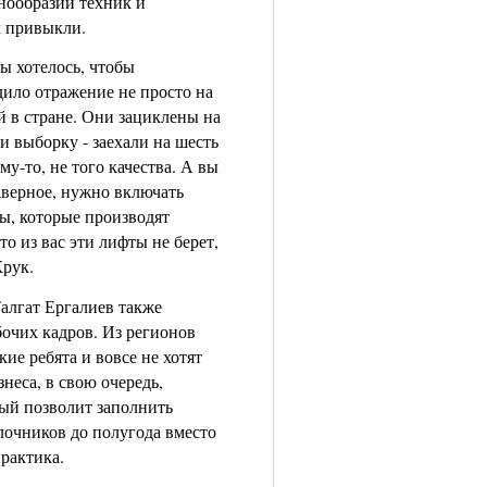
нообразии техник и
к привыкли.
бы хотелось, чтобы
дило отражение не просто на
й в стране. Они зациклены на
и выборку - заехали на шесть
му-то, не того качества. А вы
Наверное, нужно включать
мы, которые производят
о из вас эти лифты не берет,
Крук.
алгат Ергалиев также
бочих кадров. Из регионов
ие ребята и вовсе не хотят
неса, в свою очередь,
ый позволит заполнить
лочников до полугода вместо
практика.