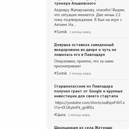
тренера Альшевского
Алдияру Жапарханову, спасибо! Видим,
что ситуация меняется. Две ничьи 2:2
тому подтверждение. Я был на игре с
Алтаем. На…
#
Somik
2 месяца назад
Девушка оставила заведенный
внедорожник во дворе и чуть не
лишилась его в Павлодаре
Оперативно, приятно, что за нами
присматривают
#
Somik
2 месяца назад
Старшеклассник из Павлодара
получил грант от Google и крупные
инвестиции для своего стартапа
https://youtube.com/shorts/uuBqwFAVCx
I?si=JX18ylmFk_gnIR0z
#
Цыпа
2 месяца назад
Школьникам из села Жетекши