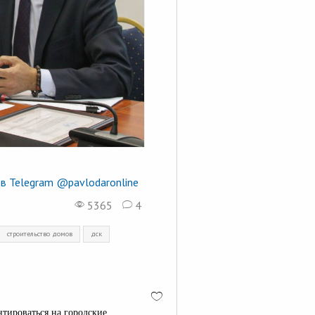
в Telegram @pavlodaronline
5365
4
строительство домов
дск
тироваться на городские