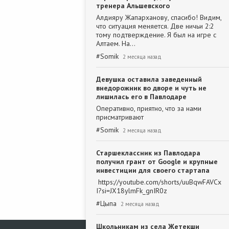
тренера Альшевского
Алдияру Жапарханову, спасибо! Видим,
что ситуация меняется. Две ничьи 2:2
тому подтверждение. Я был на игре с
Алтаем. На…
#
Somik
2 месяца назад
Девушка оставила заведенный
внедорожник во дворе и чуть не
лишилась его в Павлодаре
Оперативно, приятно, что за нами
присматривают
#
Somik
2 месяца назад
Старшеклассник из Павлодара
получил грант от Google и крупные
инвестиции для своего стартапа
https://youtube.com/shorts/uuBqwFAVCx
I?si=JX18ylmFk_gnIR0z
#
Цыпа
2 месяца назад
Школьникам из села Жетекши