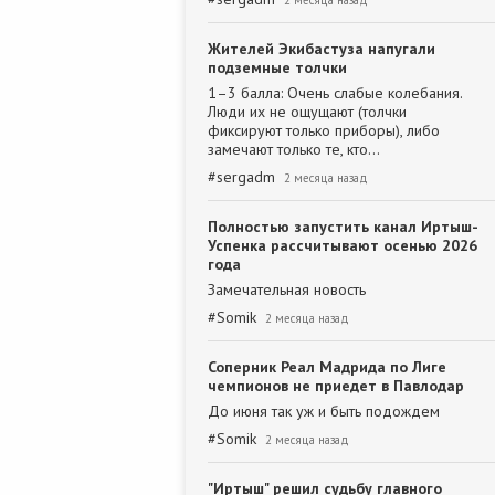
2 месяца назад
Жителей Экибастуза напугали
подземные толчки
1–3 балла: Очень слабые колебания.
Люди их не ощущают (толчки
фиксируют только приборы), либо
замечают только те, кто…
#
sergadm
2 месяца назад
Полностью запустить канал Иртыш-
Успенка рассчитывают осенью 2026
года
Замечательная новость
#
Somik
2 месяца назад
Соперник Реал Мадрида по Лиге
чемпионов не приедет в Павлодар
До июня так уж и быть подождем
#
Somik
2 месяца назад
"Иртыш" решил судьбу главного