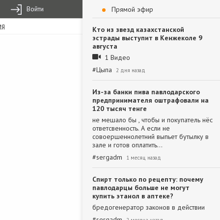
Войти
Прямой эфир
ИЯ
Кто из звезд казахстанской
эстрады выступит в Кенжеколе 9
августа
1 Видео
#
Цыпа
2 дня назад
Из-за банки пива павлодарского
предпринимателя оштрафовали на
120 тысяч тенге
не мешало бы , чтобы и покупатель нёс
ответсвенность. А если не
совоершеннолетний выпьет бутылку в
зале и готов оплатить…
#
sergadm
1 месяц назад
Спирт только по рецепту: почему
павлодарцы больше не могут
купить этанол в аптеке?
бредогенератор законов в действии
#
sergadm