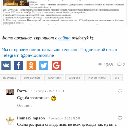
Фото архивное, скриншот с
сайта
pvldostyk.kz
Мы отправим новости на ваш телефон. Подписывайтесь в
Telegram @pavlodaronline
4965
2
павлодар
дом дружбы
коррупция
растрата
нурлан кулжан
суд
Гость
6 октября 2021 13:51
Судьба зоотехника
Ответить
HomerSimpson
7 октября 2021 8:58
Схема растраты стандартная, во всех детсадах так мутят с