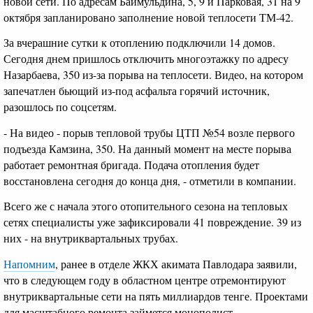
новой сети. По адресам Баймульдина, 5, 9 и Парковая, 31 на 9
октября запланировано заполнение новой теплосети ТМ-42.
За вчерашние сутки к отоплению подключили 14 домов.
Сегодня днем пришлось отключить многоэтажку по адресу
Назарбаева, 350 из-за порыва на теплосети. Видео, на котором
запечатлен бьющий из-под асфальта горячий источник,
разошлось по соцсетям.
- На видео - порыв тепловой трубы ЦТП №54 возле первого
подъезда Камзина, 350. На данный момент на месте порыва
работает ремонтная бригада. Подача отопления будет
восстановлена сегодня до конца дня, - отметили в компании.
Всего же с начала этого отопительного сезона на тепловых
сетях специалисты уже зафиксировали 41 повреждение. 39 из
них - на внутриквартальных трубах.
Напомним
, ранее в отделе ЖКХ акимата Павлодара заявили,
что в следующем году в областном центре отремонтируют
внутриквартальные сети на пять миллиардов тенге. Проектами
для масштабного ремонта займется монополист.