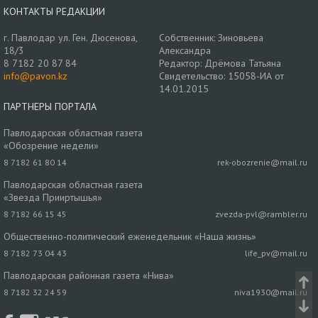
КОНТАКТЫ РЕДАКЦИИ
г. Павлодар ул. Ген. Дюсенова,
Собственник: Зиновьева
18/3
Александра
8 7182 20 87 84
Редактор: Дрёмова Татьяна
info@pavon.kz
Свидетельство: 15058-ИА от
14.01.2015
ПАРТНЕРЫ ПОРТАЛА
Павлодарская областная газета
«Обозрение недели»
8 7182 61 80 14
rek-obozrenie@mail.ru
Павлодарская областная газета
«Звезда Прииртышья»
8 7182 66 15 45
zvezda-pvl@rambler.ru
Общественно-политический еженедельник «Наша жизнь»
8 7182 73 04 43
life_pv@mail.ru
Павлодарская районная газета «Нива»
8 7182 32 24 59
niva1930@mail.ru