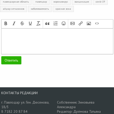
павлодарская область
павлодар
коронавирус
вакцинация
covid-19
айдар ситказинов
заболеваемость
красная зона
КОНТАКТЫ РЕДАКЦИИ
г. Павлодар ул. Ген. Дюсенова,
Собственник: Зиновьева
18/3
Александра
8 7182 20 87 84
Редактор: Дрёмова Татьяна