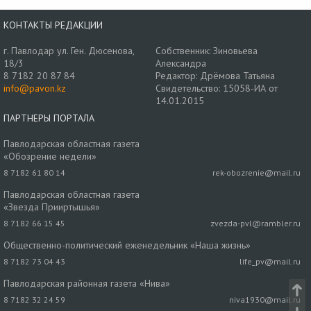
КОНТАКТЫ РЕДАКЦИИ
г. Павлодар ул. Ген. Дюсенова,
Собственник: Зиновьева
18/3
Александра
8 7182 20 87 84
Редактор: Дрёмова Татьяна
info@pavon.kz
Свидетельство: 15058-ИА от
14.01.2015
ПАРТНЕРЫ ПОРТАЛА
Павлодарская областная газета
«Обозрение недели»
8 7182 61 80 14
rek-obozrenie@mail.ru
Павлодарская областная газета
«Звезда Прииртышья»
8 7182 66 15 45
zvezda-pvl@rambler.ru
Общественно-политический еженедельник «Наша жизнь»
8 7182 73 04 43
life_pv@mail.ru
Павлодарская районная газета «Нива»
8 7182 32 24 59
niva1930@mail.ru