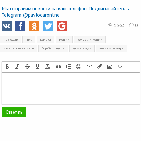
Мы отправим новости на ваш телефон. Подписывайтесь в
Telegram @pavlodaronline
1363
0
павлодар
гнус
комары
мошки
комары и мошки
комары в павлодаре
борьба с гнусом
дезинсекция
личинки комара