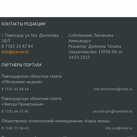
КОНТАКТЫ РЕДАКЦИИ
г. Павлодар ул. Ген. Дюсенова,
Собственник: Зиновьева
18/3
Александра
8 7182 20 87 84
Редактор: Дрёмова Татьяна
info@pavon.kz
Свидетельство: 15058-ИА от
14.01.2015
ПАРТНЕРЫ ПОРТАЛА
Павлодарская областная газета
«Обозрение недели»
8 7182 61 80 14
rek-obozrenie@mail.ru
Павлодарская областная газета
«Звезда Прииртышья»
8 7182 66 15 45
zvezda-pvl@rambler.ru
Общественно-политический еженедельник «Наша жизнь»
8 7182 73 04 43
life_pv@mail.ru