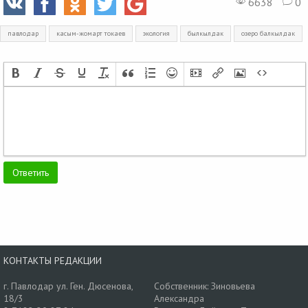
6638
0
павлодар
касым-жомарт токаев
экология
былкылдак
озеро балкылдак
КОНТАКТЫ РЕДАКЦИИ
г. Павлодар ул. Ген. Дюсенова,
Собственник: Зиновьева
18/3
Александра