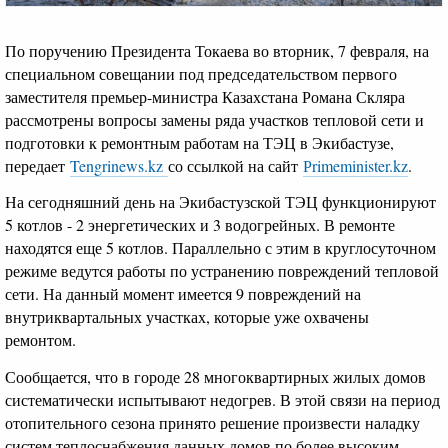
По поручению Президента Токаева во вторник, 7 февраля, на
специальном совещании под председательством первого
заместителя премьер-министра Казахстана Романа Скляра
рассмотрены вопросы замены ряда участков тепловой сети и
подготовки к ремонтным работам на ТЭЦ в Экибастузе,
передает
Tengrinews.kz
со ссылкой на сайт
Рrimeminister.kz
.
На сегодняшний день на Экибастузской ТЭЦ функционируют
5 котлов - 2 энергетических и 3 водогрейных. В ремонте
находятся еще 5 котлов. Параллельно с этим в круглосуточном
режиме ведутся работы по устранению повреждений тепловой
сети. На данный момент имеется 9 повреждений на
внутриквартальных участках, которые уже охвачены
ремонтом.
Сообщается, что в городе 28 многоквартирных жилых домов
систематически испытывают недогрев. В этой связи на период
отопительного сезона принято решение произвести наладку
систем теплоснабжения данных домов по более высоким