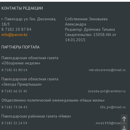
КОНТАКТЫ РЕДАКЦИИ
г. Павлодар ул. Ген. Дюсенова,
Собственник: Зиновьева
18/3
Александра
8 7182 20 87 84
Редактор: Дрёмова Татьяна
info@pavon.kz
Свидетельство: 15058-ИА от
14.01.2015
ПАРТНЕРЫ ПОРТАЛА
Павлодарская областная газета
«Обозрение недели»
8 7182 61 80 14
rek-obozrenie@mail.ru
Павлодарская областная газета
«Звезда Прииртышья»
8 7182 66 15 45
zvezda-pvl@rambler.ru
Общественно-политический еженедельник «Наша жизнь»
8 7182 73 04 43
life_pv@mail.ru
Павлодарская районная газета «Нива»
8 7182 32 24 59
niva1930@mail.ru