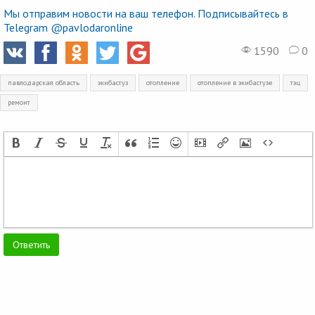
Мы отправим новости на ваш телефон. Подписывайтесь в
Telegram @pavlodaronline
1590
0
павлодарская область
экибастуз
отопление
отопление в экибастузе
тэц
ремонт