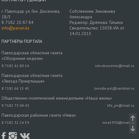
г. Павлодар ул. Ген. Дюсенова,
Собственник: Зиновьева
18/3
Александра
8 7182 20 87 84
Редактор: Дрёмова Татьяна
info@pavon.kz
Свидетельство: 15058-ИА от
14.01.2015
ПАРТНЕРЫ ПОРТАЛА
Павлодарская областная газета
«Обозрение недели»
8 7182 61 80 14
rek-obozrenie@mail.ru
Павлодарская областная газета
«Звезда Прииртышья»
8 7182 66 15 45
zvezda-pvl@rambler.ru
Общественно-политический еженедельник «Наша жизнь»
8 7182 73 04 43
life_pv@mail.ru
Павлодарская районная газета «Нива»
8 7182 32 24 59
niva1930@mail.ru