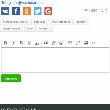
Telegram @pavlodaronline
1459
0
павлодарская область
павлодар
илья теренченко
депутаты
прием граждан
спорт
шахматы
КОНТАКТЫ РЕДАКЦИИ