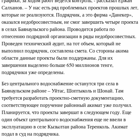
графики, за ходом работ ведется контроль, - рассказал Ержан
Салханов. – У нас есть ряд проблемных проектов прошлых лет,
которые не реализуются. Подрядчик, а это фирма «Данекер»,
оказался недобросовестным, не смог завершить четыре проекта
в селах Баянаульского района. Проводится работа по
отнесению подрядной организации в ряды недобросовестных.
Проведен технический аудит, на тот объем, который не
выполнил подрядчик, составлена смета. Со стороны акима
области данные проекты были поддержаны. Для их
завершения выделено больше 650 миллионов тенге,
подрядчики уже определены.
Без центрального водоснабжение останутся три села в
Баянаульском районе – Уйтас, Шоптыколь и Шонай. Там
требуется разработать проектно-сметную документацию,
соответствующее поручение районный акимат уже получил.
Планируется, что проекты завершат в следующем году. Еще
один объект центрального водоснабжения еще не ввели в
эксплуатацию в селе Кызылтан района Теренколь. Акимат
подал в суд на подрядчика.