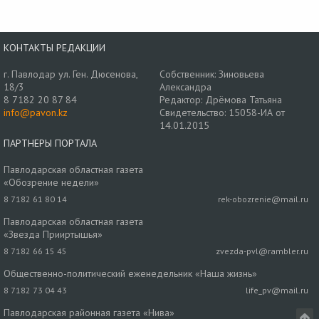
КОНТАКТЫ РЕДАКЦИИ
г. Павлодар ул. Ген. Дюсенова,
Собственник: Зиновьева
18/3
Александра
8 7182 20 87 84
Редактор: Дрёмова Татьяна
info@pavon.kz
Свидетельство: 15058-ИА от
14.01.2015
ПАРТНЕРЫ ПОРТАЛА
Павлодарская областная газета
«Обозрение недели»
8 7182 61 80 14
rek-obozrenie@mail.ru
Павлодарская областная газета
«Звезда Прииртышья»
8 7182 66 15 45
zvezda-pvl@rambler.ru
Общественно-политический еженедельник «Наша жизнь»
8 7182 73 04 43
life_pv@mail.ru
Павлодарская районная газета «Нива»