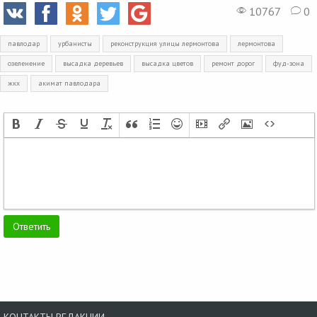
10767
0
павлодар
урбанисты
реконструкция улицы лермонтова
лермонтова
озеленение
высадка деревьев
высадка цветов
ремонт дорог
фуд-зона
жкх
акимат павлодара