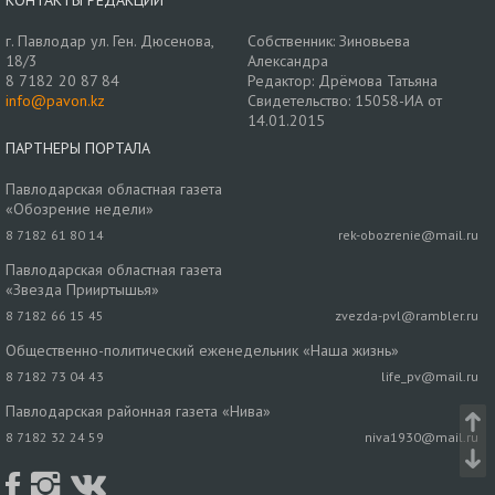
КОНТАКТЫ РЕДАКЦИИ
г. Павлодар ул. Ген. Дюсенова,
Собственник: Зиновьева
18/3
Александра
8 7182 20 87 84
Редактор: Дрёмова Татьяна
info@pavon.kz
Свидетельство: 15058-ИА от
14.01.2015
ПАРТНЕРЫ ПОРТАЛА
Павлодарская областная газета
«Обозрение недели»
8 7182 61 80 14
rek-obozrenie@mail.ru
Павлодарская областная газета
«Звезда Прииртышья»
8 7182 66 15 45
zvezda-pvl@rambler.ru
Общественно-политический еженедельник «Наша жизнь»
8 7182 73 04 43
life_pv@mail.ru
Павлодарская районная газета «Нива»
8 7182 32 24 59
niva1930@mail.ru