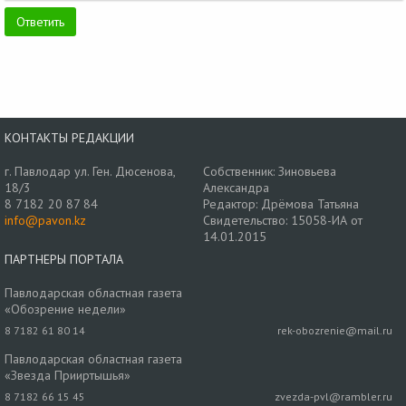
КОНТАКТЫ РЕДАКЦИИ
г. Павлодар ул. Ген. Дюсенова,
Собственник: Зиновьева
18/3
Александра
8 7182 20 87 84
Редактор: Дрёмова Татьяна
info@pavon.kz
Свидетельство: 15058-ИА от
14.01.2015
ПАРТНЕРЫ ПОРТАЛА
Павлодарская областная газета
«Обозрение недели»
8 7182 61 80 14
rek-obozrenie@mail.ru
Павлодарская областная газета
«Звезда Прииртышья»
8 7182 66 15 45
zvezda-pvl@rambler.ru