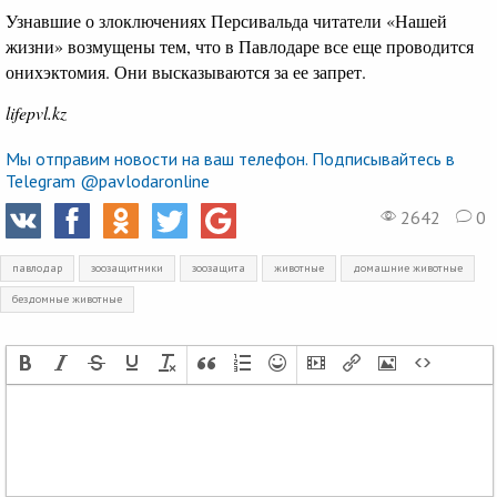
Узнавшие о злоключениях Персивальда читатели «Нашей
жизни» возмущены тем, что в Павлодаре все еще проводится
онихэктомия. Они высказываются за ее запрет.
lifepvl.kz
Мы отправим новости на ваш телефон. Подписывайтесь в
Telegram @pavlodaronline
2642
0
павлодар
зоозащитники
зоозащита
животные
домашние животные
бездомные животные