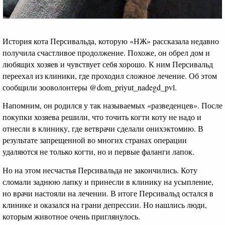
История кота Персивальда, которую «НЖ» рассказала недавно
получила счастливое продолжение. Похоже, он обрел дом и
любящих хозяев и чувствует себя хорошо. К ним Персивальд
переехал из клиники, где проходил сложное лечение. Об этом
сообщили зооволонтеры @dom_priyut_nadegd_pvl.
Напомним, он родился у так называемых «разведенцев». После
покупки хозяева решили, что точить когти коту не надо и
отнесли в клинику, где ветврачи сделали онихэктомию. В
результате запрещенной во многих странах операции
удаляются не только когти, но и первые фаланги лапок.
Но на этом несчастья Персивальда не закончились. Коту
сломали заднюю лапку и принесли в клинику на усыпление,
но врачи настояли на лечении. В итоге Персивальд остался в
клинике и оказался на грани депрессии. Но нашлись люди,
которым животное очень приглянулось.