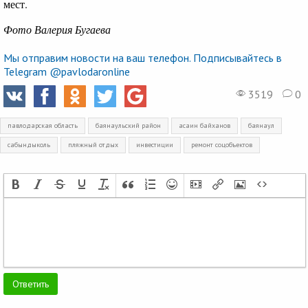
мест.
Фото Валерия Бугаева
Мы отправим новости на ваш телефон. Подписывайтесь в
Telegram @pavlodaronline
3519
0
павлодарская область
баянаульский район
асаин байханов
баянаул
сабындыколь
пляжный отдых
инвестиции
ремонт соцобъектов