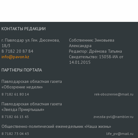
КОНТАКТЫ РЕДАКЦИИ
г. Павлодар ул. Ген. Дюсенова,
Собственник: Зиновьева
18/3
Александра
8 7182 20 87 84
Редактор: Дрёмова Татьяна
info@pavon.kz
Свидетельство: 15058-ИА от
14.01.2015
ПАРТНЕРЫ ПОРТАЛА
Павлодарская областная газета
«Обозрение недели»
8 7182 61 80 14
rek-obozrenie@mail.ru
Павлодарская областная газета
«Звезда Прииртышья»
8 7182 66 15 45
zvezda-pvl@rambler.ru
Общественно-политический еженедельник «Наша жизнь»
8 7182 73 04 43
life_pv@mail.ru