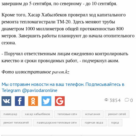
завершим до 5 сентября, по северному - до 10 сентября.
Кроме того, Хасар Хабылбеков проверил ход капитального
ремонта тепломагистрали ТМ-20. Здесь меняют трубы
диаметром 1000 миллиметров общей протяженностью 800
метров. Завершить работы планируют до начала отопительного
сезона.
- Поручил ответственным лицам ежедневно контролировать
качество и сроки проводимых работ, - подчеркнул аким.
Фото иллюстративное pavon.kz
Мы отправим новости на ваш телефон. Подписывайтесь в
Telegram @pavlodaronline
3854
0
павлодар
хасар хабылбеков
тепловые сети
испытания
ремонт сетей
ремонт теплосетей
павлодарские тепловые сети
горячая вода
город