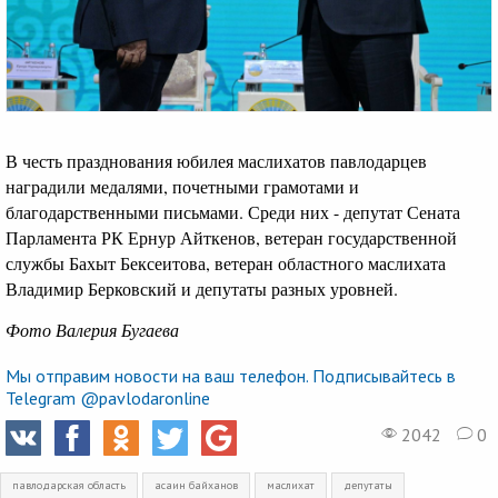
В честь празднования юбилея маслихатов павлодарцев
наградили медалями, почетными грамотами и
благодарственными письмами. Среди них - депутат Сената
Парламента РК Ернур Айткенов, ветеран государственной
службы Бахыт Бексеитова, ветеран областного маслихата
Владимир Берковский и депутаты разных уровней.
Фото Валерия Бугаева
Мы отправим новости на ваш телефон. Подписывайтесь в
Telegram @pavlodaronline
2042
0
павлодарская область
асаин байханов
маслихат
депутаты