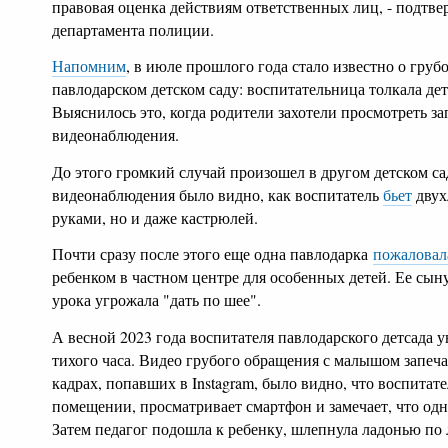
правовая оценка действиям ответственных лиц, - подтве
департамента полиции.
Напомним
, в июле прошлого года стало известно о груб
павлодарском детском саду: воспитательница толкала дет
Выяснилось это, когда родители захотели просмотреть за
видеонаблюдения.
До этого громкий случай произошел в другом детском са
видеонаблюдения было видно, как воспитатель
бьет
двух
руками, но и даже кастрюлей.
Почти сразу после этого еще одна павлодарка
пожаловал
ребенком в частном центре для особенных детей. Ее сыну
урока угрожала "дать по шее".
А весной 2023 года воспитателя павлодарского детсада 
тихого часа. Видео грубого обращения с малышом запеч
кадрах, попавших в Instagram, было видно, что воспитате
помещении, просматривает смартфон и замечает, что одн
Затем педагог подошла к ребенку, шлепнула ладонью по л