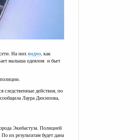
сети. На них
видно
, как
вает малыша одеялом и бьет
 полиции.
ся следственные действия, по
 сообщила Лаура Дюсипова,
орода Экибастуза. Полицией
По их результатам будет дана