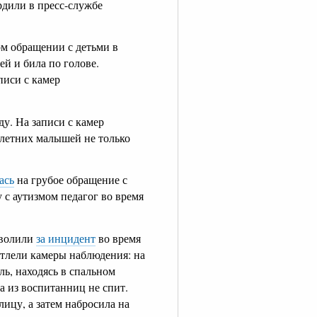
рдили в пресс-службе
ом обращении с детьми в
ей и била по голове.
писи с камер
ду. На записи с камер
летних малышей не только
ась
на грубое обращение с
 с аутизмом педагог во время
уволили
за инцидент
во время
атлели камеры наблюдения: на
ль, находясь в спальном
а из воспитанниц не спит.
ицу, а затем набросила на