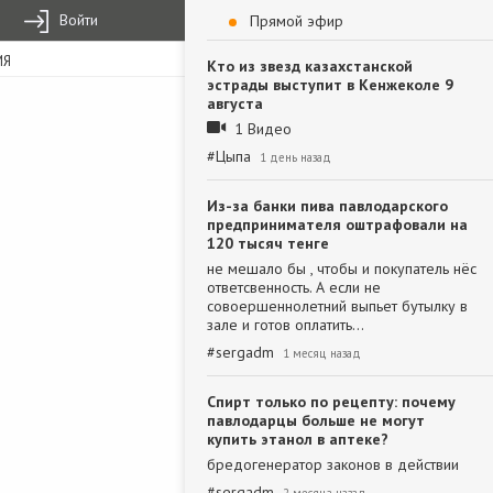
Войти
Прямой эфир
ИЯ
Кто из звезд казахстанской
эстрады выступит в Кенжеколе 9
августа
1 Видео
#
Цыпа
1 день назад
Из-за банки пива павлодарского
предпринимателя оштрафовали на
120 тысяч тенге
не мешало бы , чтобы и покупатель нёс
ответсвенность. А если не
совоершеннолетний выпьет бутылку в
зале и готов оплатить…
#
sergadm
1 месяц назад
Спирт только по рецепту: почему
павлодарцы больше не могут
купить этанол в аптеке?
бредогенератор законов в действии
#
sergadm