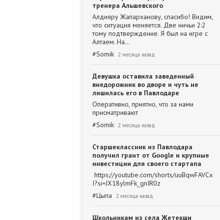
тренера Альшевского
Алдияру Жапарханову, спасибо! Видим,
что ситуация меняется. Две ничьи 2:2
тому подтверждение. Я был на игре с
Алтаем. На…
#
Somik
2 месяца назад
Девушка оставила заведенный
внедорожник во дворе и чуть не
лишилась его в Павлодаре
Оперативно, приятно, что за нами
присматривают
#
Somik
2 месяца назад
Старшеклассник из Павлодара
получил грант от Google и крупные
инвестиции для своего стартапа
https://youtube.com/shorts/uuBqwFAVCx
I?si=JX18ylmFk_gnIR0z
#
Цыпа
2 месяца назад
Школьникам из села Жетекши