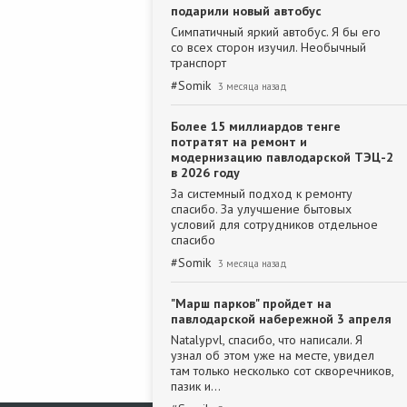
подарили новый автобус
Симпатичный яркий автобус. Я бы его
со всех сторон изучил. Необычный
транспорт
#
Somik
3 месяца назад
Более 15 миллиардов тенге
потратят на ремонт и
модернизацию павлодарской ТЭЦ-2
в 2026 году
За системный подход к ремонту
спасибо. За улучшение бытовых
условий для сотрудников отдельное
спасибо
#
Somik
3 месяца назад
"Марш парков" пройдет на
павлодарской набережной 3 апреля
Natalypvl, спасибо, что написали. Я
узнал об этом уже на месте, увидел
там только несколько сот скворечников,
пазик и…