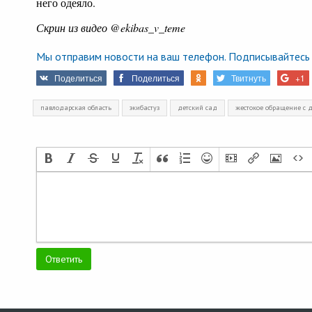
него одеяло.
Скрин из видео @ekibas_v_teme
Мы отправим новости на ваш телефон. Подписывайтесь 
Поделиться
Поделиться
Твитнуть
+1
павлодарская область
экибастуз
детский сад
жестокое обращение с 