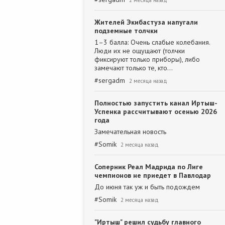
2 месяца назад
Жителей Экибастуза напугали
подземные толчки
1–3 балла: Очень слабые колебания.
Люди их не ощущают (толчки
фиксируют только приборы), либо
замечают только те, кто…
#
sergadm
2 месяца назад
Полностью запустить канал Иртыш-
Успенка рассчитывают осенью 2026
года
Замечательная новость
#
Somik
2 месяца назад
Соперник Реал Мадрида по Лиге
чемпионов не приедет в Павлодар
До июня так уж и быть подождем
#
Somik
2 месяца назад
"Иртыш" решил судьбу главного