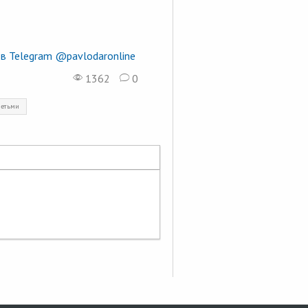
в Telegram @pavlodaronline
1362
0
детьми