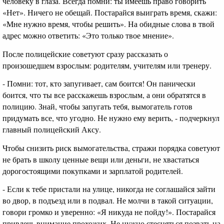
человеку в глаза. Всегда помни: ты имеешь право говорить
«Нет». Ничего не обещай. Постарайся выиграть время, скажи:
«Мне нужно время, чтобы решить». На обидные слова в твой
адрес можно ответить: «Это только твое мнение».
После полицейские советуют сразу рассказать о
произошедшем взрослым: родителям, учителям или тренеру.
- Помни: тот, кто запугивает, сам боится! Он панически
боится, что ты все расскажешь взрослым, а они обратятся в
полицию. Знай, чтобы запугать тебя, вымогатель готов
придумать все, что угодно. Не нужно ему верить, - подчеркнул
главный полицейский Аксу.
Чтобы снизить риск вымогательства, стражи порядка советуют
не брать в школу ценные вещи или деньги, не хвастаться
дорогостоящими покупками и зарплатой родителей.
- Если к тебе пристали на улице, никогда не соглашайся зайти
во двор, в подъезд или в подвал. Не молчи в такой ситуации,
говори громко и уверенно: «Я никуда не пойду!». Постарайся
привлечь внимание прохожих. Не нужно стесняться позвать на