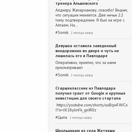
тренера Альшевского
Алдияру Жапарханову, спасибо! Видим,
что ситуация меняется. Две ничьи 2:2
тому подтверждение. Я был на игре с
Алтаем. На…
#
Somik
2 месяца назад
Девушка оставила заведенный
внедорожник во дворе и чуть не
лишилась его в Павлодаре
Оперативно, приятно, что за нами
присматривают
#
Somik
2 месяца назад
Старшеклассник из Павлодара
получил грант от Google и крупные
инвестиции для своего стартапа
https://youtube.com/shorts/uuBqwFAVCx
I?si=JX18ylmFk_gnIR0z
#
Цыпа
2 месяца назад
Школьникам из села Жетекши