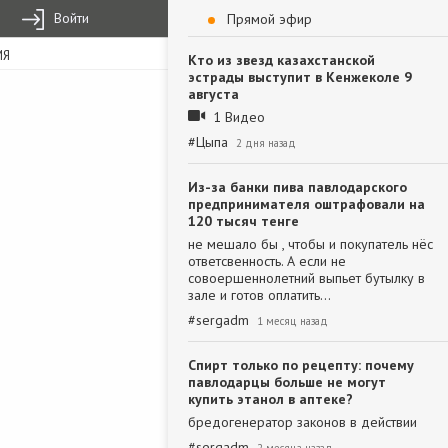
Войти
Прямой эфир
ИЯ
Кто из звезд казахстанской
эстрады выступит в Кенжеколе 9
августа
1 Видео
#
Цыпа
2 дня назад
Из-за банки пива павлодарского
предпринимателя оштрафовали на
120 тысяч тенге
не мешало бы , чтобы и покупатель нёс
ответсвенность. А если не
совоершеннолетний выпьет бутылку в
зале и готов оплатить…
#
sergadm
1 месяц назад
Спирт только по рецепту: почему
павлодарцы больше не могут
купить этанол в аптеке?
бредогенератор законов в действии
#
sergadm