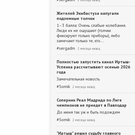
2 месяца назад
Жителей Экибастуза напугали
подземные толчки
1–3 балла: Очень слабые колебания.
Люди их не ощущают (толчки
фиксируют только приборы), либо
замечают только те, кто…
#
sergadm
2 месяца назад
Полностью запустить канал Иртыш-
Успенка рассчитывают осенью 2026
года
Замечательная новость
#
Somik
2 месяца назад
Соперник Реал Мадрида по Лиге
чемпионов не приедет в Павлодар
До июня так уж и быть подождем
#
Somik
2 месяца назад
"Иртыш" решил судьбу главного