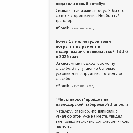
подарили новый автобус
Симпатичный яркий автобус. Я бы его
со всех сторон изучил. Необычный
транспорт
#
Somik
3 месяца назад
Более 15 миллиардов тенге
потратят на ремонт и
модернизацию павлодарской ТЭЦ-2
в 2026 году
За системный подход к ремонту
спасибо. За улучшение бытовых
условий для сотрудников отдельное
спасибо
#
Somik
3 месяца назад
"Марш парков" пройдет на
павлодарской набережной 3 апреля
Natalypvl, спасибо, что написали. Я
узнал об этом уже на месте, увидел
там только несколько сот скворечников,
пазик и…