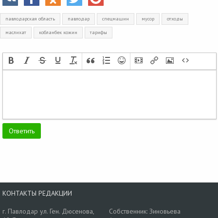
павлодарская область
павлодар
спецмашин
мусор
отходы
маслихат
кобланбек кожин
тарифы
КОНТАКТЫ РЕДАКЦИИ
г. Павлодар ул. Ген. Дюсенова,
Собственник: Зиновьева