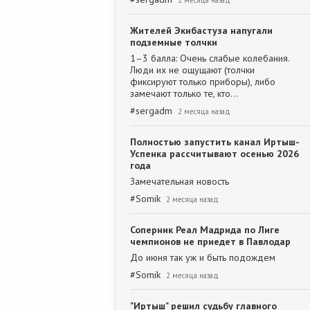
2 месяца назад
Жителей Экибастуза напугали
подземные толчки
1–3 балла: Очень слабые колебания.
Люди их не ощущают (толчки
фиксируют только приборы), либо
замечают только те, кто…
#
sergadm
2 месяца назад
Полностью запустить канал Иртыш-
Успенка рассчитывают осенью 2026
года
Замечательная новость
#
Somik
2 месяца назад
Соперник Реал Мадрида по Лиге
чемпионов не приедет в Павлодар
До июня так уж и быть подождем
#
Somik
2 месяца назад
"Иртыш" решил судьбу главного