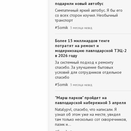
подарили новый автобус
Симпатичный яркий автобус. Я бы его
со всех сторон изучил. Необычный
транспорт
#
Somik
3 месяца назад
Более 15 миллиардов тенге
потратят на ремонт и
модернизацию павлодарской ТЭЦ-2
в 2026 году
За системный подход к ремонту
спасибо. За улучшение бытовых
условий для сотрудников отдельное
спасибо
#
Somik
3 месяца назад
"Марш парков" пройдет на
павлодарской набережной 3 апреля
Natalypvl, спасибо, что написали. Я
узнал об этом уже на месте, увидел
там только несколько сот скворечников,
пазик и…