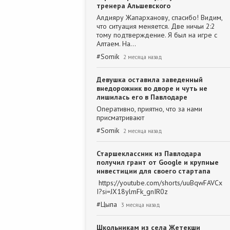
тренера Альшевского
Алдияру Жапарханову, спасибо! Видим,
что ситуация меняется. Две ничьи 2:2
тому подтверждение. Я был на игре с
Алтаем. На…
#
Somik
2 месяца назад
Девушка оставила заведенный
внедорожник во дворе и чуть не
лишилась его в Павлодаре
Оперативно, приятно, что за нами
присматривают
#
Somik
2 месяца назад
Старшеклассник из Павлодара
получил грант от Google и крупные
инвестиции для своего стартапа
https://youtube.com/shorts/uuBqwFAVCx
I?si=JX18ylmFk_gnIR0z
#
Цыпа
3 месяца назад
Школьникам из села Жетекши