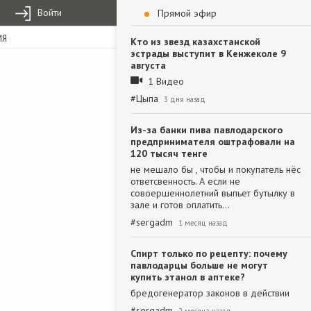
Войти
Прямой эфир
ИЯ
Кто из звезд казахстанской
эстрады выступит в Кенжеколе 9
августа
1 Видео
#
Цыпа
3 дня назад
Из-за банки пива павлодарского
предпринимателя оштрафовали на
120 тысяч тенге
не мешало бы , чтобы и покупатель нёс
ответсвенность. А если не
совоершеннолетний выпьет бутылку в
зале и готов оплатить…
#
sergadm
1 месяц назад
Спирт только по рецепту: почему
павлодарцы больше не могут
купить этанол в аптеке?
бредогенератор законов в действии
#
sergadm