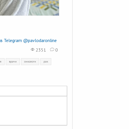
в Telegram @pavlodaronline
2351
0
я
врачи
онкологи
рак