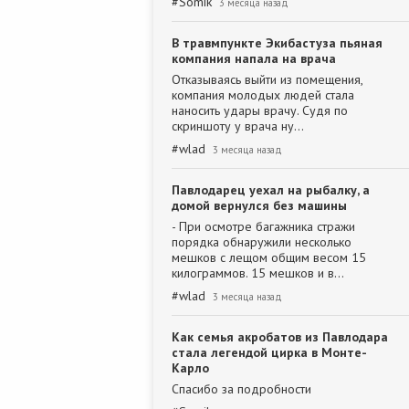
#
Somik
3 месяца назад
В травмпункте Экибастуза пьяная
компания напала на врача
Отказываясь выйти из помещения,
компания молодых людей стала
наносить удары врачу. Судя по
скриншоту у врача ну…
#
wlad
3 месяца назад
Павлодарец уехал на рыбалку, а
домой вернулся без машины
- При осмотре багажника стражи
порядка обнаружили несколько
мешков с лещом общим весом 15
килограммов. 15 мешков и в…
#
wlad
3 месяца назад
Как семья акробатов из Павлодара
стала легендой цирка в Монте-
Карло
Спасибо за подробности