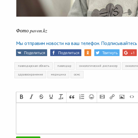
Фото pavon.kz
Мы отправим новости на ваш телефон. Подписывайтесь 
Поделиться
Поделиться
Твитнуть
+1
павлодарская область
павлодар
онкологический диспансер
онкологи
здравоохранение
медицина
осмс