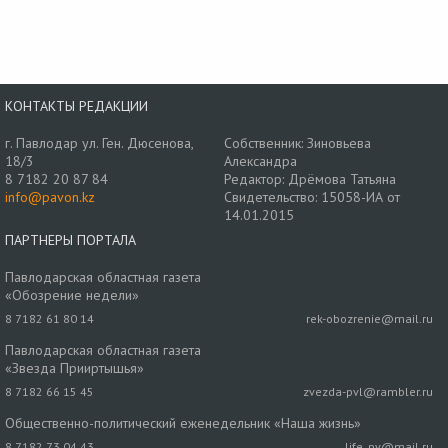
КОНТАКТЫ РЕДАКЦИИ
г. Павлодар ул. Ген. Дюсенова,
Собственник: Зиновьева
18/3
Александра
8 7182 20 87 84
Редактор: Дрёмова Татьяна
info@pavon.kz
Свидетельство: 15058-ИА от
14.01.2015
ПАРТНЕРЫ ПОРТАЛА
Павлодарская областная газета
«Обозрение недели»
8 7182 61 80 14
rek-obozrenie@mail.ru
Павлодарская областная газета
«Звезда Прииртышья»
8 7182 66 15 45
zvezda-pvl@rambler.ru
Общественно-политический еженедельник «Наша жизнь»
8 7182 73 04 43
life_pv@mail.ru