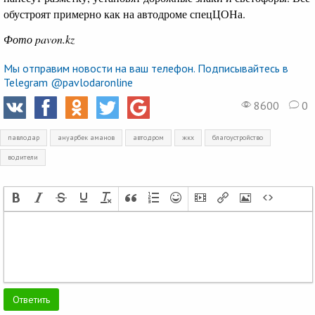
обустроят примерно как на автодроме спецЦОНа.
Фото pavon.kz
Мы отправим новости на ваш телефон. Подписывайтесь в
Telegram @pavlodaronline
8600
0
павлодар
ануарбек аманов
автодром
жкх
благоустройство
водители