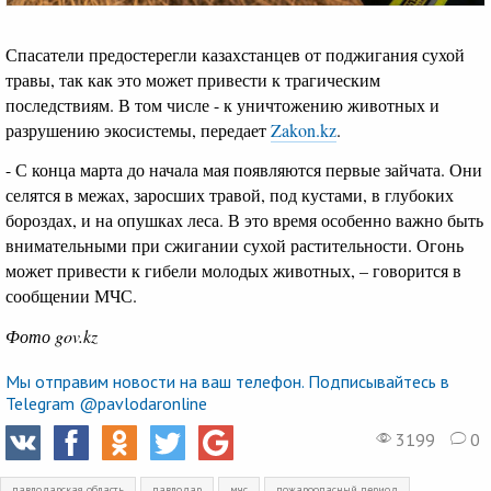
Спасатели предостерегли казахстанцев от поджигания сухой
травы, так как это может привести к трагическим
последствиям. В том числе - к уничтожению животных и
разрушению экосистемы, передает
Zakon.kz
.
- С конца марта до начала мая появляются первые зайчата. Они
селятся в межах, заросших травой, под кустами, в глубоких
бороздах, и на опушках леса. В это время особенно важно быть
внимательными при сжигании сухой растительности. Огонь
может привести к гибели молодых животных, – говорится в
сообщении МЧС.
Фото gov.kz
Мы отправим новости на ваш телефон. Подписывайтесь в
Telegram @pavlodaronline
3199
0
павлодарская область
павлодар
мчс
пожароопасный период