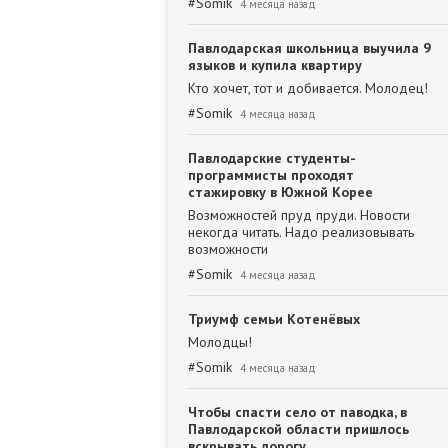
#
Somik
4 месяца назад
Павлодарская школьница выучила 9
языков и купила квартиру
Кто хочет, тот и добивается. Молодец!
#
Somik
4 месяца назад
Павлодарские студенты-
программисты проходят
стажировку в Южной Корее
Возможностей пруд пруди. Новости
некогда читать. Надо реализовывать
возможности
#
Somik
4 месяца назад
Триумф семьи Котенёвых
Молодцы!
#
Somik
4 месяца назад
Чтобы спасти село от паводка, в
Павлодарской области пришлось
вскрывать дорогу