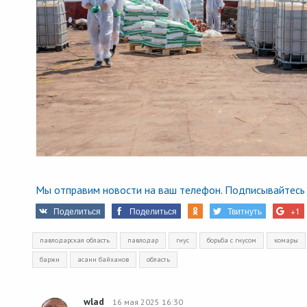
Мы отправим новости на ваш телефон. Подписывайтесь 
Поделиться
Поделиться
Твитнуть
+1
павлодарская область
павлодар
гнус
борьба с гнусом
комары
баржи
асаин байханов
область
wlad
16 мая 2025 16:30