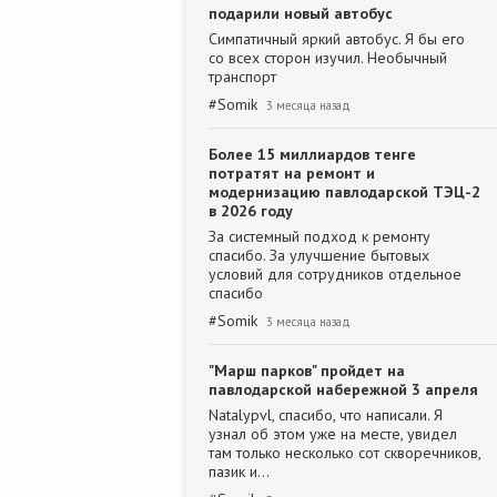
подарили новый автобус
Симпатичный яркий автобус. Я бы его
со всех сторон изучил. Необычный
транспорт
#
Somik
3 месяца назад
Более 15 миллиардов тенге
потратят на ремонт и
модернизацию павлодарской ТЭЦ-2
в 2026 году
За системный подход к ремонту
спасибо. За улучшение бытовых
условий для сотрудников отдельное
спасибо
#
Somik
3 месяца назад
"Марш парков" пройдет на
павлодарской набережной 3 апреля
Natalypvl, спасибо, что написали. Я
узнал об этом уже на месте, увидел
там только несколько сот скворечников,
пазик и…