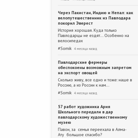
Через Пакистан, Индию и Непал: как
велопутешественник из Павлодара
покорил Эверест
История хорошая. Куда только
Павлодарцы не ездят... Особенно на
велосипедах
#
Somik
4 месяца назад
Павлодарские фермеры
обеспокоены возможным запретом
на экспорт овощей
Сколько живу, все одно и тоже: наше в
Россию, а из России к нам...
#
Somik
4 месяца назад
57 работ художника Ария
Школьного передали в дар
павлодарскому художественному
музею
Павон, за семья переехала в Алма-
Ату большое спасибо?