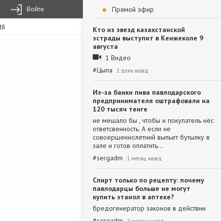
Войти
Прямой эфир
ИЯ
Кто из звезд казахстанской
эстрады выступит в Кенжеколе 9
августа
1 Видео
#
Цыпа
1 день назад
Из-за банки пива павлодарского
предпринимателя оштрафовали на
120 тысяч тенге
не мешало бы , чтобы и покупатель нёс
ответсвенность. А если не
совоершеннолетний выпьет бутылку в
зале и готов оплатить…
#
sergadm
1 месяц назад
Спирт только по рецепту: почему
павлодарцы больше не могут
купить этанол в аптеке?
бредогенератор законов в действии
#
sergadm