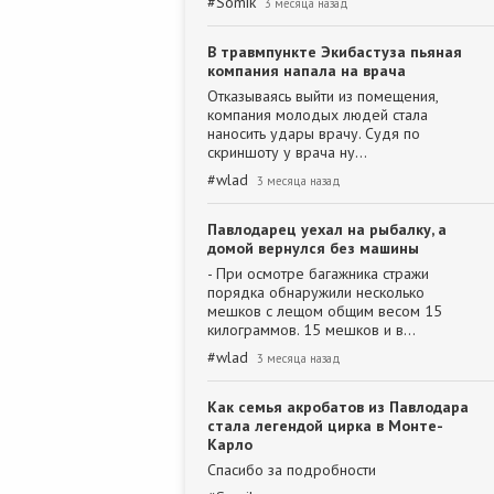
#
Somik
3 месяца назад
В травмпункте Экибастуза пьяная
компания напала на врача
Отказываясь выйти из помещения,
компания молодых людей стала
наносить удары врачу. Судя по
скриншоту у врача ну…
#
wlad
3 месяца назад
Павлодарец уехал на рыбалку, а
домой вернулся без машины
- При осмотре багажника стражи
порядка обнаружили несколько
мешков с лещом общим весом 15
килограммов. 15 мешков и в…
#
wlad
3 месяца назад
Как семья акробатов из Павлодара
стала легендой цирка в Монте-
Карло
Спасибо за подробности