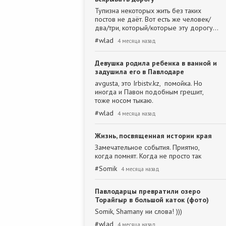
Тупизна некоторых жить без таких
постов не даёт. Вот есть же человек/
два/три, который/которые эту дорогу…
#
wlad
4 месяца назад
Девушка родила ребенка в ванной и
задушила его в Павлодаре
avgusta, это Irbistv.kz, помойка. Но
иногда и Павон подобным грешит,
тоже носом тыкаю.
#
wlad
4 месяца назад
Жизнь, посвященная истории края
Замечательное события. Приятно,
когда помнят. Когда не просто так
#
Somik
4 месяца назад
Павлодарцы превратили озеро
Торайгыр в большой каток (фото)
Somik, Shamanу ни слова! )))
#
wlad
4 месяца назад