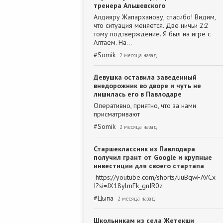
тренера Альшевского
Алдияру Жапарханову, спасибо! Видим,
что ситуация меняется. Две ничьи 2:2
тому подтверждение. Я был на игре с
Алтаем. На…
#
Somik
2 месяца назад
Девушка оставила заведенный
внедорожник во дворе и чуть не
лишилась его в Павлодаре
Оперативно, приятно, что за нами
присматривают
#
Somik
2 месяца назад
Старшеклассник из Павлодара
получил грант от Google и крупные
инвестиции для своего стартапа
https://youtube.com/shorts/uuBqwFAVCx
I?si=JX18ylmFk_gnIR0z
#
Цыпа
2 месяца назад
Школьникам из села Жетекши