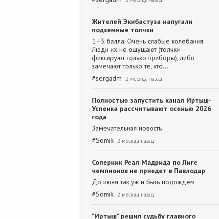
2 месяца назад
Жителей Экибастуза напугали
подземные толчки
1–3 балла: Очень слабые колебания.
Люди их не ощущают (толчки
фиксируют только приборы), либо
замечают только те, кто…
#
sergadm
2 месяца назад
Полностью запустить канал Иртыш-
Успенка рассчитывают осенью 2026
года
Замечательная новость
#
Somik
2 месяца назад
Соперник Реал Мадрида по Лиге
чемпионов не приедет в Павлодар
До июня так уж и быть подождем
#
Somik
2 месяца назад
"Иртыш" решил судьбу главного