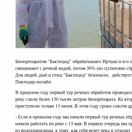
Биопрепаратом "Бактицид" обрабатывают Иртыш и его п
смешивают с речной водой, потом 30%-ую суспензию сб
Для людей, рыб и птиц "Бактицид" безопасен, действует 
Павлодар-онлайн.
В прошлом году первый тур речных обработок проводился
реку слили более 130 тысяч литров биопрепарата. Ко вт
приступили только 13 июня. В этом году сроки совсем д
- Если в прошлом году мы начали первый тур речных обра
начали работать по реке с 13 мая. В первую очередь мы 
из водохранилища, к тому, как себя ведет река и отходит