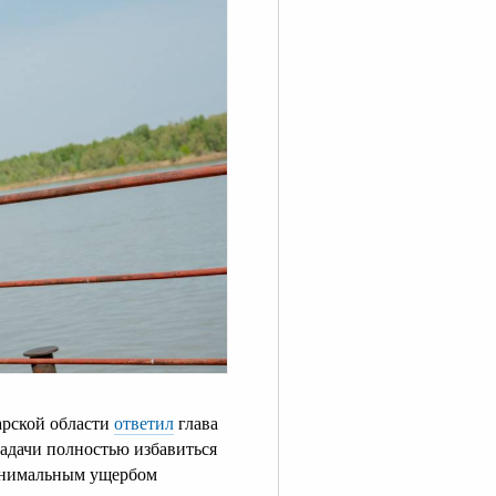
арской области
ответил
глава
задачи полностью избавиться
 минимальным ущербом