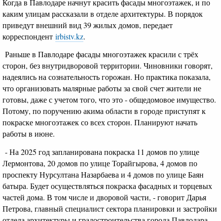
Когда в Павлодаре начнут красить фасады многоэтажек, и по
каким улицам рассказали в отделе архитектуры. В порядок
приведут внешний вид 39 жилых домов, передает
корреспондент
irbistv.kz
.
Раньше в Павлодаре фасады многоэтажек красили с трёх
сторон, без внутридворовой территории. Чиновники говорят,
надеялись на сознательность горожан. Но практика показала,
что организовать малярные работы за свой счет жители не
готовы, даже с учетом того, что это - общедомовое имущество.
Потому, по поручению акима области в городе приступят к
покраске многоэтажек со всех сторон. Планируют начать
работы в июне.
- На 2025 год запланирована покраска 11 домов по улице
Лермонтова, 20 домов по улице Торайгырова, 4 домов по
проспекту Нурсултана Назарбаева и 4 домов по улице Баян
батыра. Будет осуществляться покраска фасадных и торцевых
частей дома. В том числе и дворовой части, - говорит Дарья
Петрова, главный специалист сектора планировки и застройки
отдела архитектуры и градостроительства города Павлодара.