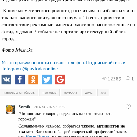
Кроме косметического ремонта, рассчитывают избавиться и от
так называемого «визуального шума». То есть, привести в
соответствие рекламные вывески, хаотично расположенные на
фасадах домов. Чтобы те не портили архитектурный облик
города.
Фото Irbistv.kz
Мы отправим новости на ваш телефон. Подписывайтесь в
Telegram @pavlodaronline
12389
1
павлодарская область
павлодар
покраска
дома
жкх
Somik
28 мая 2025 13:39
"Чиновники говорят, надеялись на сознательность
горожан"
активистов не
Сознательных немного
,
собраться тяжело
,
хватает
. Зато много "людей творческой профессии" таких
как
Ицык Цыпер,
но такие мирскими делами не