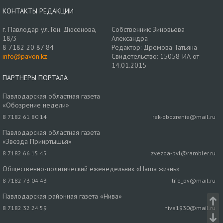
КОНТАКТЫ РЕДАКЦИИ
г. Павлодар ул. Ген. Дюсенова,
Собственник: Зиновьева
18/3
Александра
8 7182 20 87 84
Редактор: Дрёмова Татьяна
info@pavon.kz
Свидетельство: 15058-ИА от
14.01.2015
ПАРТНЕРЫ ПОРТАЛА
Павлодарская областная газета
«Обозрение недели»
8 7182 61 80 14
rek-obozrenie@mail.ru
Павлодарская областная газета
«Звезда Прииртышья»
8 7182 66 15 45
zvezda-pvl@rambler.ru
Общественно-политический еженедельник «Наша жизнь»
8 7182 73 04 43
life_pv@mail.ru
Павлодарская районная газета «Нива»
8 7182 32 24 59
niva1930@mail.ru