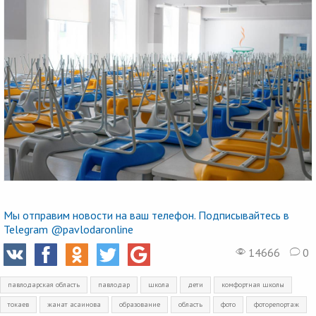
Мы отправим новости на ваш телефон. Подписывайтесь в
Telegram @pavlodaronline
14666
0
павлодарская область
павлодар
школа
дети
комфортная школы
токаев
жанат асаинова
образование
область
фото
фоторепортаж