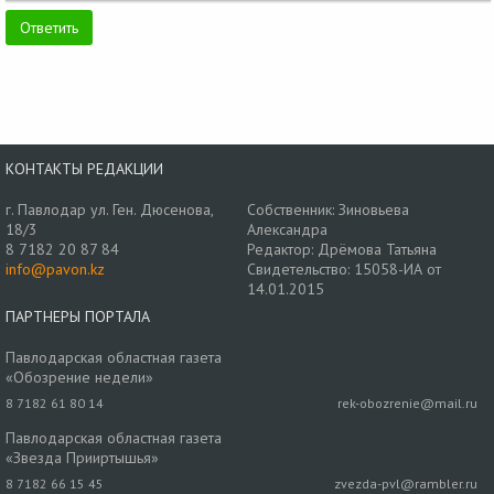
КОНТАКТЫ РЕДАКЦИИ
г. Павлодар ул. Ген. Дюсенова,
Собственник: Зиновьева
18/3
Александра
8 7182 20 87 84
Редактор: Дрёмова Татьяна
info@pavon.kz
Свидетельство: 15058-ИА от
14.01.2015
ПАРТНЕРЫ ПОРТАЛА
Павлодарская областная газета
«Обозрение недели»
8 7182 61 80 14
rek-obozrenie@mail.ru
Павлодарская областная газета
«Звезда Прииртышья»
8 7182 66 15 45
zvezda-pvl@rambler.ru