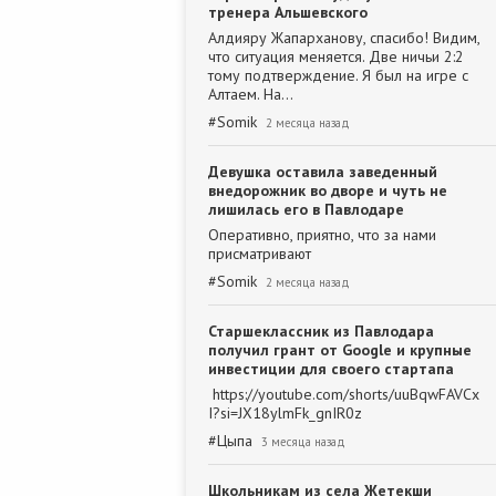
тренера Альшевского
Алдияру Жапарханову, спасибо! Видим,
что ситуация меняется. Две ничьи 2:2
тому подтверждение. Я был на игре с
Алтаем. На…
#
Somik
2 месяца назад
Девушка оставила заведенный
внедорожник во дворе и чуть не
лишилась его в Павлодаре
Оперативно, приятно, что за нами
присматривают
#
Somik
2 месяца назад
Старшеклассник из Павлодара
получил грант от Google и крупные
инвестиции для своего стартапа
https://youtube.com/shorts/uuBqwFAVCx
I?si=JX18ylmFk_gnIR0z
#
Цыпа
3 месяца назад
Школьникам из села Жетекши