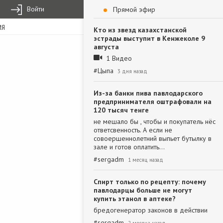
Войти
Прямой эфир
ИЯ
Кто из звезд казахстанской
эстрады выступит в Кенжеколе 9
августа
1 Видео
#
Цыпа
3 дня назад
Из-за банки пива павлодарского
предпринимателя оштрафовали на
120 тысяч тенге
не мешало бы , чтобы и покупатель нёс
ответсвенность. А если не
совоершеннолетний выпьет бутылку в
зале и готов оплатить…
#
sergadm
1 месяц назад
Спирт только по рецепту: почему
павлодарцы больше не могут
купить этанол в аптеке?
бредогенератор законов в действии
#
sergadm