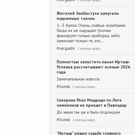
2 месяца назад
Жителей Экибастуза напугали
подземные толчки
1–3 балла: Очень слабые колебания.
Люди их не ощущают (толчки
фиксируют только приборы), либо
замечают только те, кто…
#
sergadm
2 месяца назад
Полностью запустить канал Иртыш-
Успенка рассчитывают осенью 2026
года
Замечательная новость
#
Somik
2 месяца назад
Соперник Реал Мадрида по Лиге
чемпионов не приедет в Павлодар
До июня так уж и быть подождем
#
Somik
2 месяца назад
"Иртыш" решил судьбу главного