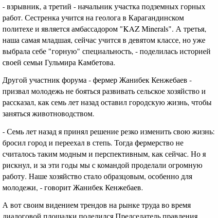
- взрывник, а третий - начальник участка подземных горных
работ. Сестренка учится на геолога в Карагандинском
политехе и является амбассадором "KAZ Minerals". А третья,
наша самая младшая, сейчас учится в девятом классе, но уже
выбрала себе "горную" специальность, - поделилась историей
своей семьи Гульмира Камбетова.
Другой участник форума - фермер Жанибек Кенжебаев -
призвал молодежь не бояться развивать сельское хозяйство и
рассказал, как семь лет назад оставил городскую жизнь, чтобы
заняться животноводством.
- Семь лет назад я принял решение резко изменить свою жизнь:
бросил город и переехал в степь. Тогда фермерство не
считалось таким модным и перспективным, как сейчас. Но я
рискнул, и за эти годы мы с командой проделали огромную
работу. Наше хозяйство стало образцовым, особенно для
молодежи, - говорит Жанибек Кенжебаев.
А вот своим видением трендов на рынке труда во время
диалоговой площадки поделился Председатель правления