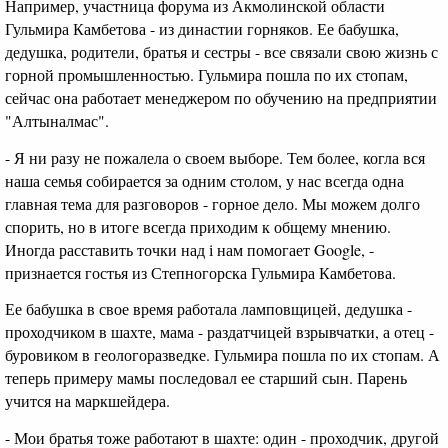
Например, участница форума из Акмолинской области
Гульмира Камбетова - из династии горняков. Ее бабушка,
дедушка, родители, братья и сестры - все связали свою жизнь с
горной промышленностью. Гульмира пошла по их стопам,
сейчас она работает менеджером по обучению на предприятии
"Алтыналмас".
- Я ни разу не пожалела о своем выборе. Тем более, когла вся
наша семья собирается за одним столом, у нас всегда одна
главная тема для разговоров - горное дело. Мы можем долго
спорить, но в итоге всегда приходим к общему мнению.
Иногда расставить точки над і нам помогает Google, -
признается гостья из Степногорска Гульмира Камбетова.
Ее бабушка в свое время работала ламповщицей, дедушка -
проходчиком в шахте, мама - раздатчицей взрывчатки, а отец -
буровиком в геологоразведке. Гульмира пошла по их стопам. А
теперь примеру мамы последовал ее старший сын. Парень
учится на маркшейдера.
- Мои братья тоже работают в шахте: один - проходчик, другой