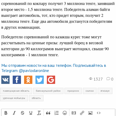
соревнований по кокпару получит 3 миллиона тенге, занявший
второе место - 1,5 миллиона тенге. Победитель аламан байги
выиграет автомобиль, тот, кто придет вторым, получит 2
миллиона тенге. Еще два автомобиля достанутся победителям
в других номинациях.
Победители соревнований по казакша курес тоже могут
рассчитывать на ценные призы: лучший борец в весовой
категории до 90 киллограмов выиграет мотоцикл, свыше 90
килограммов - 1 миллион тенге.
Мы отправим новости на ваш телефон. Подписывайтесь в
Telegram @pavlodaronline
1327
0
павлодарская область
баянаульский район
праздник
скачки
этноаул
урочище мойылды
область